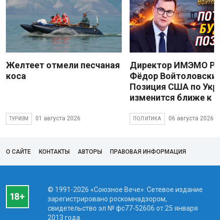
Желтеет отмели песчаная
Директор ИМЭМО Р
коса
Фёдор Войтоловский
Позиция США по Укр
изменится ближе к 
01 августа 2026
06 августа 2026
ТУРИЗМ
ПОЛИТИКА
О САЙТЕ
КОНТАКТЫ
АВТОРЫ
ПРАВОВАЯ ИНФОРМАЦИЯ
© 1991-2026 «Союзное Вече». Сетевое издание
зарегистрировано роскомнадзором,
свидетельство эл № фc77-52606 от 25 января
2013 года.