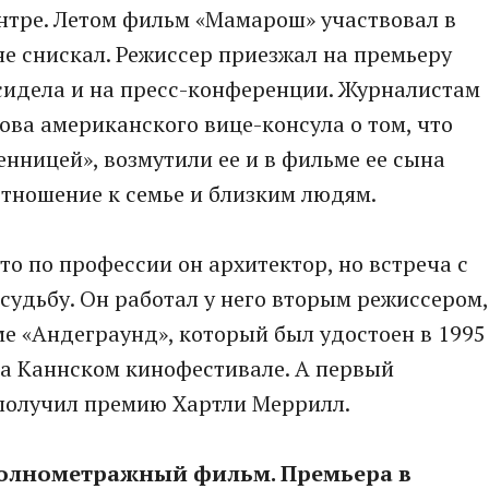
нтре. Летом фильм «Мамарош» участвовал в
не снискал. Режиссер приезжал на премьеру
 сидела и на пресс-конференции. Журналистам
ова американского вице-консула о том, что
енницей», возмутили ее и в фильме ее сына
отношение к семье и близким людям.
о по профессии он архитектор, но встреча с
судьбу. Он работал у него вторым режиссером,
ме «Андеграунд», который был удостоен в 1995
на Каннском кинофестивале. А первый
 получил премию Хартли Меррилл.
полнометражный фильм. Премьера в