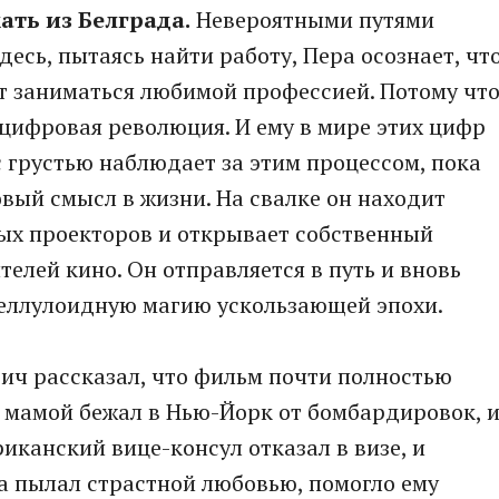
ть из Белграда.
Невероятными путями
десь, пытаясь найти работу, Пера осознает, чт
ет заниматься любимой профессией. Потому чт
 цифровая революция. И ему в мире этих цифр
с грустью наблюдает за этим процессом, пока
вый смысл в жизни. На свалке он находит
х проекторов и открывает собственный
елей кино. Он отправляется в путь и вновь
еллулоидную магию ускользающей эпохи.
ч рассказал, что фильм почти полностью
й мамой бежал в Нью-Йорк от бомбардировок, 
иканский вице-консул отказал в визе, и
да пылал страстной любовью, помогло ему