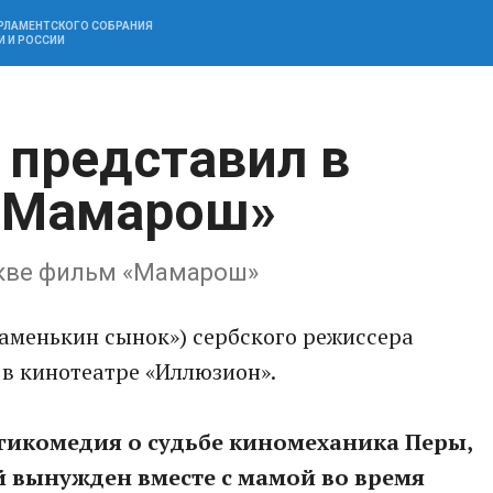
АРЛАМЕНТСКОГО СОБРАНИЯ
И И РОССИИ
 представил в
«Мамарош»
скве фильм «Мамарош»
менькин сынок») сербского режиссера
в кинотеатре «Иллюзион».
агикомедия о судьбе киномеханика Перы,
й вынужден вместе с мамой во время