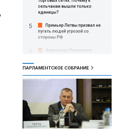
торговых сетях: Почему к
сельчанам вышли только
единицы?
о
о
Премьер Литвы призвал не
пугать людей угрозой со
стороны РФ
Александр Лукашенко
подарили белорусский бинокль,
изготовленный по стандартам
ПАРЛАМЕНТСКОЕ СОБРАНИЕ
НАТО
В Белгородской области при
новых атаках ВСУ пострадали
еще четыре человека
Александр Лукашенко о
и
работе Белкоопсоюза: «Если это
так, это жуть»
Минск возглавил рейтинг