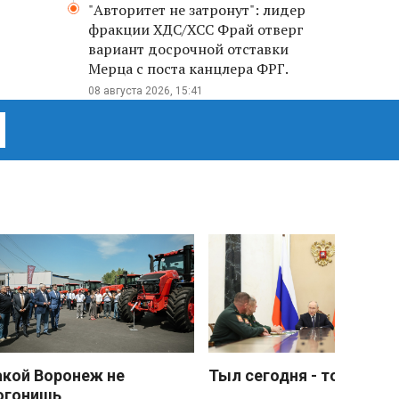
"Авторитет не затронут": лидер
фракции ХДС/ХСС Фрай отверг
вариант досрочной отставки
Мерца с поста канцлера ФРГ.
08 августа 2026, 15:41
акой Воронеж не
Тыл сегодня - тоже фро
огонишь