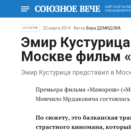
САЙТ ГАЗЕТЫ П
СОЮЗА БЕЛАРУС
22 марта 2014
Автор
Вера ДЕМИДОВА
КУЛЬТУРА
Эмир Кустурица
Москве фильм 
Эмир Кустурица представил в Мо
Премьера фильма «Мамарош» («Ма
Момчило Мрдаковича состоялась 
По сюжету, это балканская тр
страстного киномана, которы