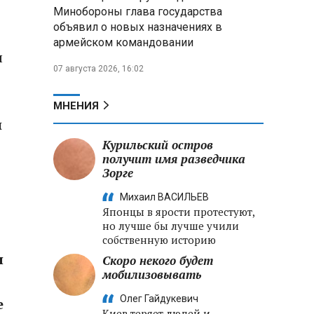
меры по защите инфраструктуры
Минобороны глава государства
от терактов
объявил о новых назначениях в
армейском командовании
Минобороны РФ: «Искандер»
л
уничтожил эшелон с техникой
07 августа 2026, 16:02
ВСУ в Днепропетровской
области
МНЕНИЯ
Главы правительств ЕАЭС
н
подписали три соглашения по
Курильский остров
e‑торговле, биржевому рынку и
получит имя разведчика
ученым званиям
Зорге
Михаил ВАСИЛЬЕВ
Японцы в ярости протестуют,
но лучше бы лучше учили
собственную историю
я
Скоро некого будет
мобилизовывать
Олег Гайдукевич
е
Киев теряет людей и