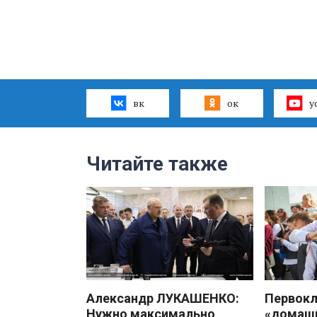
вк
ок
y
Читайте также
Александр ЛУКАШЕНКО:
Первокл
Нужно максимально
«домаш