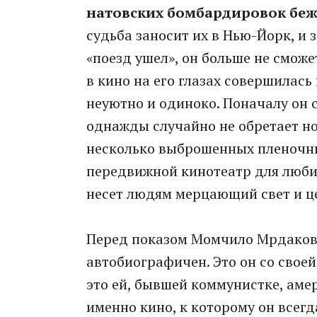
натовских бомбардировок бежа
судьба заносит их в Нью-Йорк, и з
«поезд ушел», он больше не смож
в кино на его глазах совершилась
неуютно и одиноко. Поначалу он 
однажды случайно не обретает но
несколько выброшенных пленочны
передвижной кинотеатр для любит
несет людям мерцающий свет и ц
Перед показом Момчило Мрдакови
автобиографичен. Это он со свое
это ей, бывшей коммунистке, амер
именно кино, к которому он всег