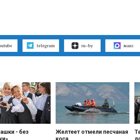
outube
telegram
ru–by
макс
ашки - без
Желтеет отмели песчаная
Т
ки»
коса
д