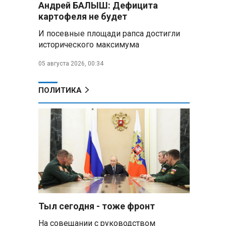
Андрей БАЛЫШ: Дефицита
самых популярных зарубежных
картофеля не будет
городов у российских туристов
И посевные площади рапса достигли
Минобороны РФ: при
исторического максимума
освобождении Анискино ВСУ
понесли большие потери, часть
05 августа 2026, 00:34
военных сдалась в плен
ПОЛИТИКА
Александр Лукашенко:
Россияне «услышали батьку» и
скупают пустующие дома в
белорусских деревнях
Алесандр Лукашенко назвал
работу сельской торговли
«неудовлетворительной» и
возмутился «просрочкой и
тухлятиной»
Тыл сегодня - тоже фронт
Владимир Путин обсудил с
Совбезом дополнительные
На совещании с руководством