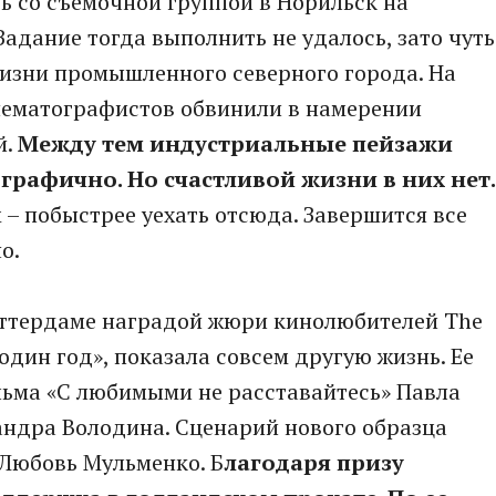
сь со съемочной группой в Норильск на
адание тогда выполнить не удалось, зато чуть
жизни промышленного северного города. На
нематографистов обвинили в намерении
й.
Между тем индустриальные пейзажи
графично. Но счастливой жизни в них нет.
– побыстрее уехать отсюда. Завершится все
о.
оттердаме наградой жюри кинолюбителей The
 один год», показала совсем другую жизнь. Ее
льма «С любимыми не расставайтесь» Павла
сандра Володина. Сценарий нового образца
Любовь Мульменко. Б
лагодаря призу