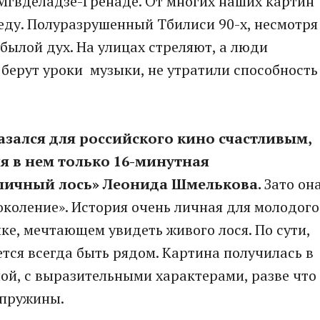
Мгвделадзе-Гренаде. От многих наших картин
реду. Полуразрушенный Тбилиси 90-х, несмотря
 былой дух. На улицах стреляют, а люди
берут уроки музыки, не утратили способность
азался для российского кино счастливым,
ия в нем только 16-минутная
личный лось» Леонида Шмелькова.
Зато он
околение». История очень личная для молодого
ке, мечтающем увидеть живого лося. По сути,
ется всегда быть рядом. Картина получилась в
ой, с выразительными характерами, разве что
 пружины.