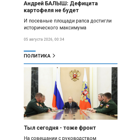
Андрей БАЛЫШ: Дефицита
Алесандр Лукашенко назвал
картофеля не будет
работу сельской торговли
«неудовлетворительной» и
И посевные площади рапса достигли
возмутился «просрочкой и
исторического максимума
тухлятиной»
05 августа 2026, 00:34
Владимир Путин обсудил с
Совбезом дополнительные
меры по защите инфраструктуры
ПОЛИТИКА
от терактов
Минобороны РФ: «Искандер»
уничтожил эшелон с техникой
ВСУ в Днепропетровской
области
Главы правительств ЕАЭС
подписали три соглашения по
e‑торговле, биржевому рынку и
ученым званиям
Тыл сегодня - тоже фронт
На совещании с руководством