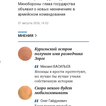
Александр Лукашенко:
Минобороны глава государства
Хотите «собирать сливки» в
объявил о новых назначениях в
городах — отвечайте и за
армейском командовании
отдалённые деревни
07 августа 2026, 16:02
Минобороны РФ: установлен
контроль над Анискино в
Харьковской области
МНЕНИЯ
ФСБ и МВД накрыли сеть
Курильский остров
криптообменников в «Москва-
получит имя разведчика
Сити», через которую
Зорге
украинские call-центры
а
выводили похищенные деньги
Михаил ВАСИЛЬЕВ
Японцы в ярости протестуют,
но лучше бы лучше учили
собственную историю
Скоро некого будет
мобилизовывать
Олег Гайдукевич
Киев теряет людей и