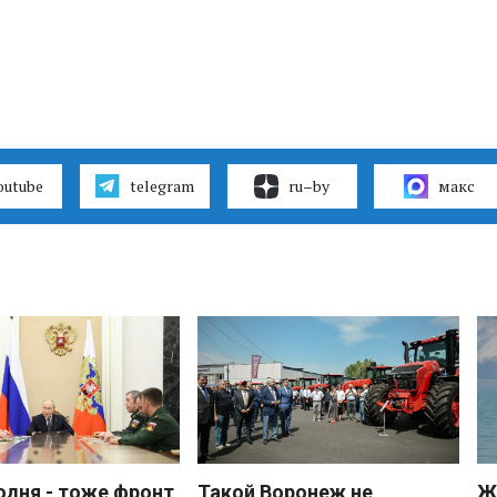
outube
telegram
ru–by
макс
одня - тоже фронт
Такой Воронеж не
Ж