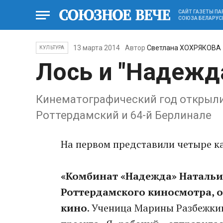
САЙТ ГАЗЕТЫ П
СОЮЗА БЕЛАРУС
13 марта 2014
Автор
Светлана ХОХРЯКОВА
КУЛЬТУРА
Лось и "Надежд
Кинематографический год открыли
Роттердамский и 64-й Берлинале
На первом представили четыре ка
«Комбинат «Надежда» Натальи
Роттердамского киносмотра, 
кино
. Ученица Марины Разбежкин