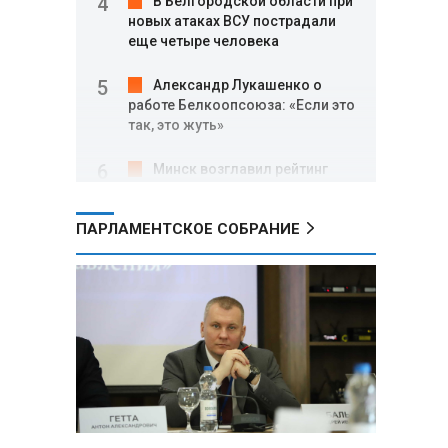
В Белгородской области при
новых атаках ВСУ пострадали
еще четыре человека
Александр Лукашенко о
работе Белкоопсоюза: «Если это
так, это жуть»
Минск возглавил рейтинг
самых популярных зарубежных
городов у российских туристов
ПАРЛАМЕНТСКОЕ СОБРАНИЕ
Минобороны РФ: при
освобождении Анискино ВСУ
понесли большие потери, часть
военных сдалась в плен
Александр Лукашенко:
Россияне «услышали батьку» и
скупают пустующие дома в
белорусских деревнях