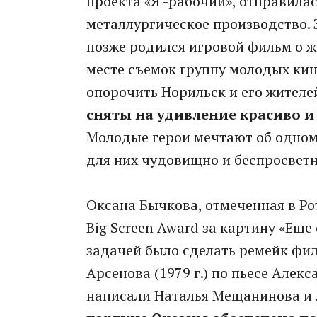
проекта «Я -рабочий», отправила
металлургическое производство. З
позже родился игровой фильм о 
месте съемок группу молодых ки
опорочить Норильск и его жителе
сняты на удивление красиво и 
Молодые герои мечтают об одном 
для них чудовищно и беспросветн
Оксана Бычкова, отмеченная в Р
Вig Screen Award за картину «Еще
задачей было сделать ремейк фи
Арсенова (1979 г.) по пьесе Алек
написали Наталья Мещанинова и 