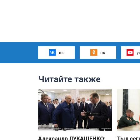
вк
ок
y
Читайте также
Александр ЛУКАШЕНКО:
Тыл сег