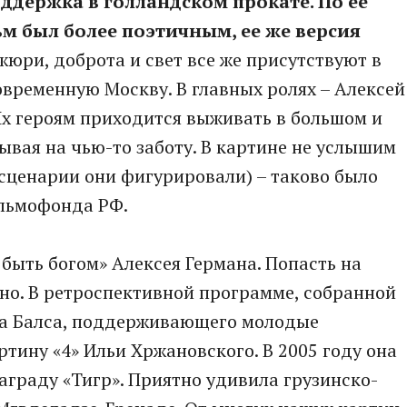
ддержка в голландском прокате. По ее
ьм был более поэтичным, ее же версия
жюри, доброта и свет все же присутствуют в
овременную Москву. В главных ролях – Алексей
х героям приходится выживать в большом и
ывая на чью-то заботу. В картине не услышим
 сценарии они фигурировали) – таково было
ильмофонда РФ.
 быть богом» Алексея Германа. Попасть на
но. В ретроспективной программе, собранной
та Балса, поддерживающего молодые
тину «4» Ильи Хржановского. В 2005 году она
аграду «Тигр». Приятно удивила грузинско-