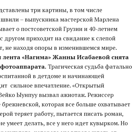
дставлены три картины, в том числе
ашвили – выпускника мастерской Марлена
ывает о постсоветской Грузии и 40-летнем
 с другом приходит на свидание к слепой
т, не находя опоры в изменившемся мире.
 лента «Нагима» Жанны Исабаевой снята
 фотоаппарата.
Трагическая судьба фатально
воспитанной в детдоме и начинающей
дит сильное впечатление. «Открытый
Вейко Ыунпуу вызвал ажиотаж. Режиссер
 брежневской, которая все больше охватывает
рой теряет работу, пытается писать роман,
не умеет делать, все у него идет кувырком. Но