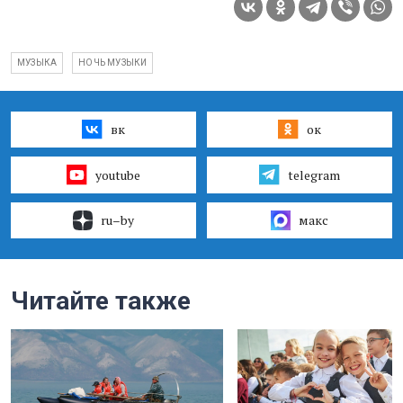
МУЗЫКА
НОЧЬ МУЗЫКИ
вк
ок
youtube
telegram
ru–by
макс
Читайте также