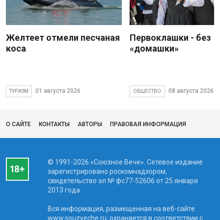
Желтеет отмели песчаная
Первоклашки - без
коса
«домашки»
01 августа 2026
08 августа 2026
ТУРИЗМ
ОБЩЕСТВО
О САЙТЕ
КОНТАКТЫ
АВТОРЫ
ПРАВОВАЯ ИНФОРМАЦИЯ
© 1991-2026 «Союзное Вече». Сетевое издание
зарегистрировано роскомнадзором,
свидетельство эл № фc77-52606 от 25 января
2013 года.
Вся информация, размещенная на веб-сайте
www.souzveche.ru, охраняется в соответствии с