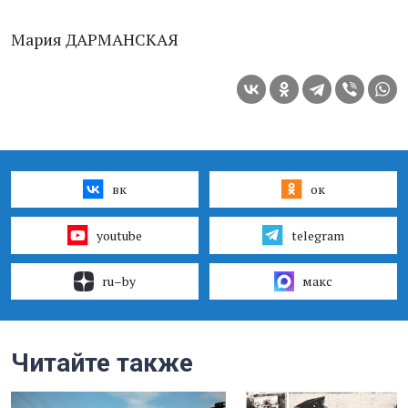
Мария ДАРМАНСКАЯ
вк
ок
youtube
telegram
ru–by
макс
Читайте также