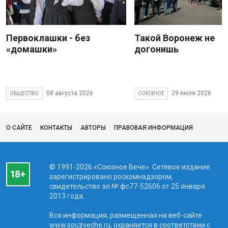
Первоклашки - без
Такой Воронеж не
«домашки»
догонишь
08 августа 2026
29 июля 2026
ОБЩЕСТВО
СОЮЗНОЕ
О САЙТЕ
КОНТАКТЫ
АВТОРЫ
ПРАВОВАЯ ИНФОРМАЦИЯ
© 1991-2026 «Союзное Вече». Сетевое издание
зарегистрировано роскомнадзором,
свидетельство эл № фc77-52606 от 25 января
2013 года.
Вся информация, размещенная на веб-сайте
www.souzveche.ru, охраняется в соответствии с