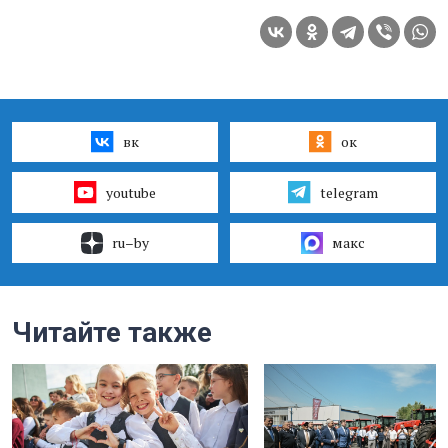
вк
ок
youtube
telegram
ru–by
макс
Читайте также