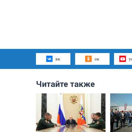
вк
ок
y
Читайте также