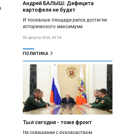
Андрей БАЛЫШ: Дефицита
самых популярных зарубежных
о
картофеля не будет
городов у российских туристов
И посевные площади рапса достигли
Минобороны РФ: при
исторического максимума
освобождении Анискино ВСУ
понесли большие потери, часть
05 августа 2026, 00:34
военных сдалась в плен
ПОЛИТИКА
Александр Лукашенко:
Россияне «услышали батьку» и
скупают пустующие дома в
белорусских деревнях
Алесандр Лукашенко назвал
работу сельской торговли
«неудовлетворительной» и
возмутился «просрочкой и
тухлятиной»
Тыл сегодня - тоже фронт
Владимир Путин обсудил с
Совбезом дополнительные
На совещании с руководством