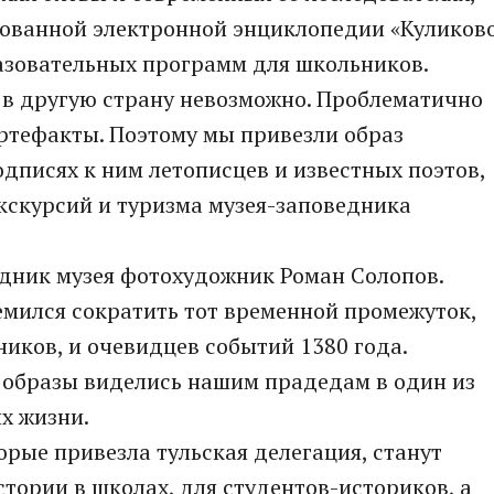
ованной электронной энциклопедии «Куликов
азовательных программ для школьников.
и в другую страну невозможно. Проблематично
ртефакты. Поэтому мы привезли образ
одписях к ним летописцев и известных поэтов,
кскурсий и туризма музея-заповедника
удник музея фотохудожник Роман Солопов.
емился сократить тот временной промежуток,
ников, и очевидцев событий 1380 года.
 образы виделись нашим прадедам в один из
х жизни.
рые привезла тульская делегация, станут
тории в школах, для студентов-историков, а