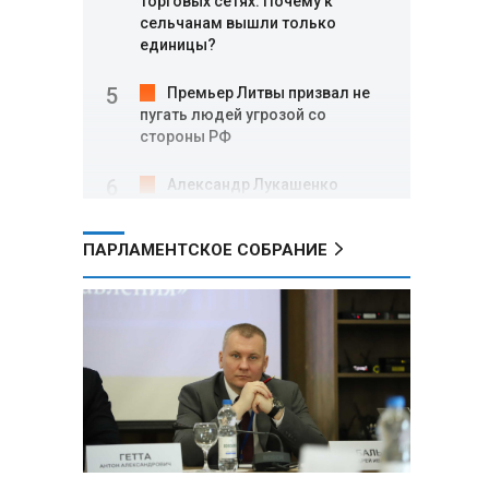
торговых сетях: Почему к
сельчанам вышли только
единицы?
Премьер Литвы призвал не
пугать людей угрозой со
стороны РФ
Александр Лукашенко
подарили белорусский бинокль,
изготовленный по стандартам
ПАРЛАМЕНТСКОЕ СОБРАНИЕ
НАТО
В Белгородской области при
новых атаках ВСУ пострадали
еще четыре человека
Александр Лукашенко о
работе Белкоопсоюза: «Если это
так, это жуть»
Минск возглавил рейтинг