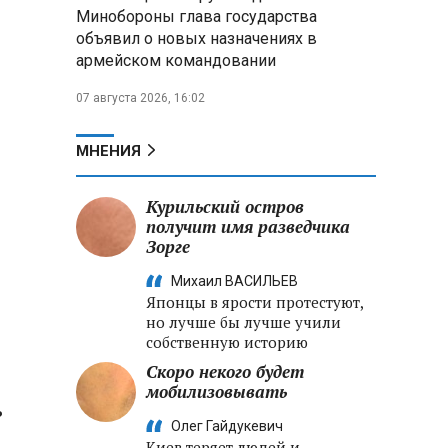
меры по защите инфраструктуры
Минобороны глава государства
от терактов
объявил о новых назначениях в
армейском командовании
Минобороны РФ: «Искандер»
уничтожил эшелон с техникой
07 августа 2026, 16:02
ВСУ в Днепропетровской
области
МНЕНИЯ
Главы правительств ЕАЭС
подписали три соглашения по
Курильский остров
e‑торговле, биржевому рынку и
получит имя разведчика
ученым званиям
Зорге
Михаил ВАСИЛЬЕВ
Японцы в ярости протестуют,
но лучше бы лучше учили
собственную историю
Скоро некого будет
мобилизовывать
ь
Олег Гайдукевич
Киев теряет людей и