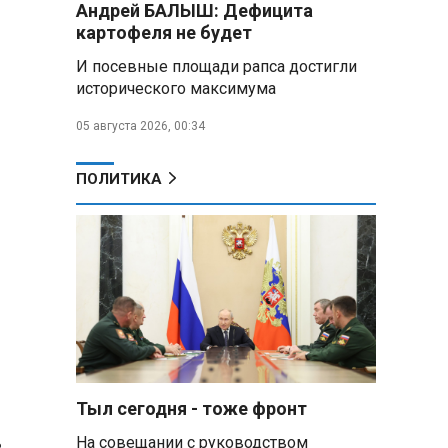
Андрей БАЛЫШ: Дефицита
самых популярных зарубежных
картофеля не будет
городов у российских туристов
И посевные площади рапса достигли
Минобороны РФ: при
исторического максимума
освобождении Анискино ВСУ
понесли большие потери, часть
05 августа 2026, 00:34
военных сдалась в плен
ПОЛИТИКА
Александр Лукашенко:
Россияне «услышали батьку» и
скупают пустующие дома в
белорусских деревнях
Алесандр Лукашенко назвал
работу сельской торговли
«неудовлетворительной» и
возмутился «просрочкой и
тухлятиной»
Тыл сегодня - тоже фронт
Владимир Путин обсудил с
Совбезом дополнительные
ь
На совещании с руководством