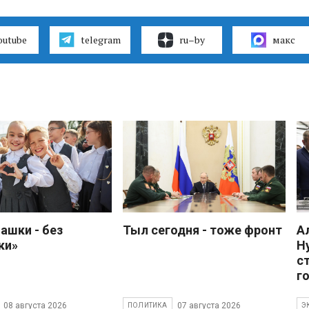
outube
telegram
ru–by
макс
ашки - без
Тыл сегодня - тоже фронт
А
ки»
Н
с
г
08 августа 2026
07 августа 2026
ПОЛИТИКА
Э