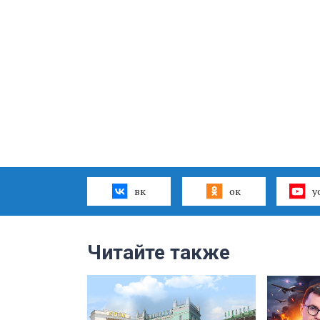
вк
ок
y
Читайте также