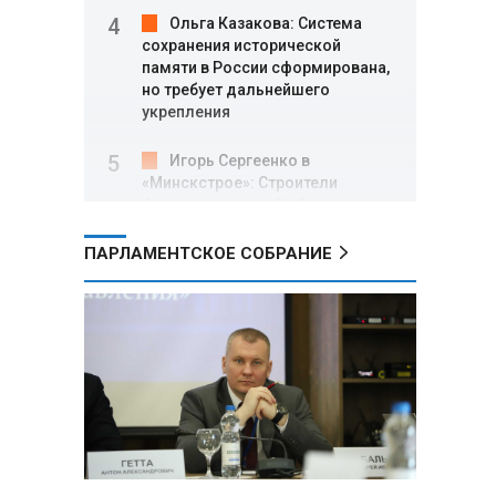
Ольга Казакова: Система
сохранения исторической
памяти в России сформирована,
но требует дальнейшего
укрепления
Игорь Сергеенко в
«Минскстрое»: Строители
формируют новый облик страны
и должны активнее участвовать
в улучшении охраны труда
ПАРЛАМЕНТСКОЕ СОБРАНИЕ
МИД РФ: Поездка
Зеленского в США не принесла
ожидаемых результатов
Белорусские школьники
собрали первые «космические»
томаты из семян, побывавших
на орбите