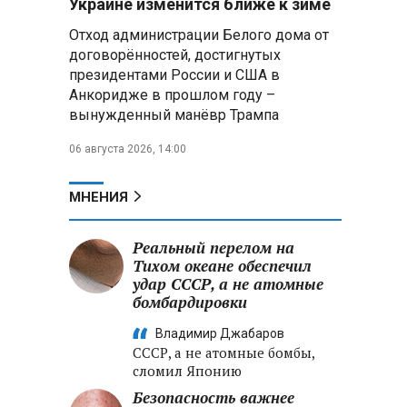
Украине изменится ближе к зиме
летательных аппаратов
Отход администрации Белого дома от
договорённостей, достигнутых
Президент Алжира готовится
президентами России и США в
к визиту в Беларусь — МИД
Алжира
Анкоридже в прошлом году –
вынужденный манёвр Трампа
Лантратова: судьба около
06 августа 2026, 14:00
300 жителей Курской области,
попавших в плен после
вторжения боевиков, остается
МНЕНИЯ
неизвестной
Реальный перелом на
Второй энергоблок БелАЭС
вновь вышел на номинальную
Тихом океане обеспечил
мощность после диагностики
удар СССР, а не атомные
оборудования
бомбардировки
Владимир Джабаров
СССР, а не атомные бомбы,
сломил Японию
Безопасность важнее