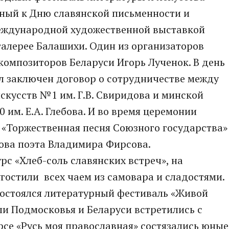
нный к Дню славянской письменности и
еждународной художественной выставкой
галерее Балашихи. Один из организаторов
композиторов Беларуси Игорь Лученок. В день
л заключен договор о сотрудничестве между
кусств №1 им. Г.В. Свиридова и минской
им. Е.А. Глебова. И во время церемонии
 «Торжественная песня Союзного государства»
лова поэта Владимира Фирсова.
рс «Хлеб-соль славянских встреч», на
остили всех чаем из самовара и сладостями.
 состоялся литературный фестиваль «Живой
ли Подмосковья и Беларуси встретились с
рсе «Русь моя православная» состязались юные