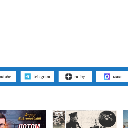
outube
telegram
ru–by
макс