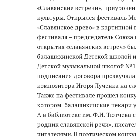
«Славянские встречи», приуроче
культуры. Открылся фестиваль М
«Славянское древо» в картинной 
фестиваля – председатель Союза 
открытия «славянских встреч» бы
балашихинской Детской школой ис
Детской музыкальной школой №10 
подписания договора прозвучала
композитора Игоря Лученка на с
Также на фестивале прошел конку
котором балашихинские пекари уг
А в библиотеке им. Ф.И. Тютчева
родник славянской речи», писате
читателями. В поэтическом конку