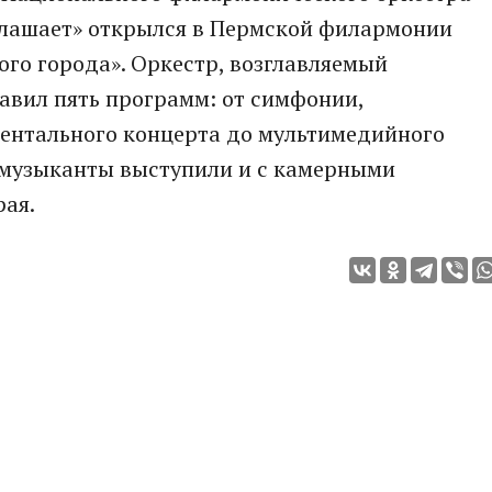
лашает» открылся в Пермской филармонии
го города». Оркестр, возглавляемый
вил пять программ: от симфонии,
ментального концерта до мультимедийного
 музыканты выступили и с камерными
рая.