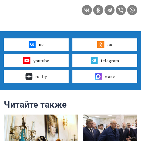
вк
ок
youtube
telegram
ru–by
макс
Читайте также