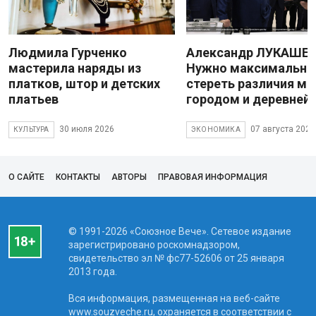
Людмила Гурченко
Александр ЛУКАШЕН
мастерила наряды из
Нужно максимально
платков, штор и детских
стереть различия м
платьев
городом и деревней
30 июля 2026
07 августа 2026
КУЛЬТУРА
ЭКОНОМИКА
О САЙТЕ
КОНТАКТЫ
АВТОРЫ
ПРАВОВАЯ ИНФОРМАЦИЯ
© 1991-2026 «Союзное Вече». Сетевое издание
зарегистрировано роскомнадзором,
свидетельство эл № фc77-52606 от 25 января
2013 года.
Вся информация, размещенная на веб-сайте
www.souzveche.ru, охраняется в соответствии с