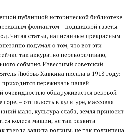
венной публичной исторической библиотеке
массивным фолиантом – подшивкой газеты
год. Читая статьи, написанные прекрасным
незапно подумал о том, что вот эти
сейчас так аккуратно переворачиваю,
ьного события. Известный советский
тель Любовь Хавкина писала в 1918 году:
е приходится переживать нашей
ой очевидностью обнаруживается вековой
 горе, – отсталость в культуре, массовая
наний мало, культура слаба, земля приносит
тся колеса машин, не так развита
ак тверда защита родины, не так подчинена