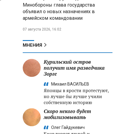
Александр Лукашенко:
Минобороны глава государства
Хотите «собирать сливки» в
объявил о новых назначениях в
городах — отвечайте и за
армейском командовании
отдалённые деревни
07 августа 2026, 16:02
Минобороны РФ: установлен
контроль над Анискино в
Харьковской области
МНЕНИЯ
ФСБ и МВД накрыли сеть
Курильский остров
криптообменников в «Москва-
получит имя разведчика
Сити», через которую
Зорге
украинские call-центры
выводили похищенные деньги
Михаил ВАСИЛЬЕВ
Японцы в ярости протестуют,
но лучше бы лучше учили
собственную историю
Скоро некого будет
о
мобилизовывать
Олег Гайдукевич
Киев теряет людей и