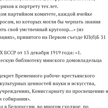
рихов к портрету тех лет.
ом партийном комитете, каждой ячейке
осам, из которых могли бы черпать знания
ть свой умственный кругозор…» (из
циях», принятого на Первом съезде КП(б)Б 31
БССР от 13 декабря 1919 года: «1.
ескую библиотеку минского домовладельца
 декрет Временного рабоче-крестьянского
культурных ценностей науки и искусства,
 учреждениях, Комиссариату по просвещению 
и собирания».
о в Белоруссии, во многом сходное, по