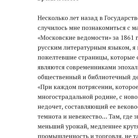
Несколько лет назад в Государст
случилось мне познакомиться с 
«Московские ведомости» за 1861 
русским литературным языком, я в
пожелтевшие страницы, которые 
являются современниками эпохал
общественный и библиотечный дея
«При каждом потрясении, которо
многострадальной родине, с нов
недочет, составляющий ее вековое
темнота и невежество… Там, где з
меньший урожай, медленнее крутя
промышленность и торговля, не т