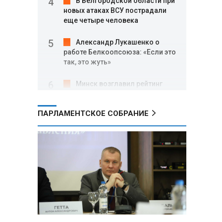
В Белгородской области при
новых атаках ВСУ пострадали
еще четыре человека
Александр Лукашенко о
работе Белкоопсоюза: «Если это
так, это жуть»
Минск возглавил рейтинг
самых популярных зарубежных
городов у российских туристов
ПАРЛАМЕНТСКОЕ СОБРАНИЕ
Минобороны РФ: при
освобождении Анискино ВСУ
понесли большие потери, часть
военных сдалась в плен
Александр Лукашенко:
Россияне «услышали батьку» и
скупают пустующие дома в
белорусских деревнях