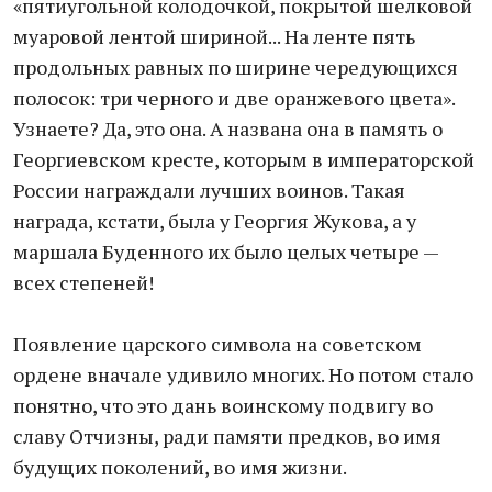
«пятиугольной колодочкой, покрытой шелковой
муаровой лентой шириной... На ленте пять
продольных равных по ширине чередующихся
полосок: три черного и две оранжевого цвета».
Узнаете? Да, это она. А названа она в память о
Георгиевском кресте, которым в императорской
России награждали лучших воинов. Такая
награда, кстати, была у Георгия Жукова, а у
маршала Буденного их было целых четыре —
всех степеней!
Появление царского символа на советском
ордене вначале удивило многих. Но потом стало
понятно, что это дань воинскому подвигу во
славу Отчизны, ради памяти предков, во имя
будущих поколений, во имя жизни.