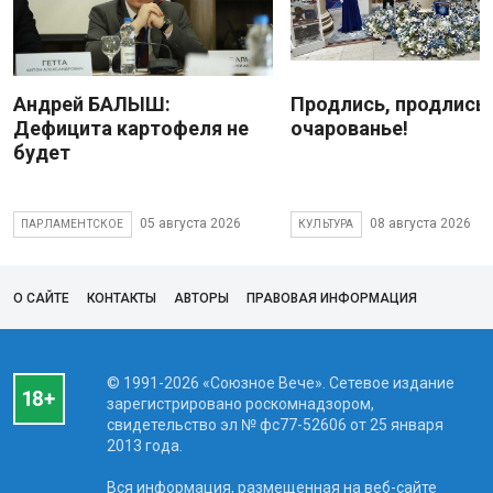
Андрей БАЛЫШ:
Продлись, продлись
Дефицита картофеля не
очарованье!
будет
05 августа 2026
08 августа 2026
ПАРЛАМЕНТСКОЕ
КУЛЬТУРА
О САЙТЕ
КОНТАКТЫ
АВТОРЫ
ПРАВОВАЯ ИНФОРМАЦИЯ
© 1991-2026 «Союзное Вече». Сетевое издание
зарегистрировано роскомнадзором,
свидетельство эл № фc77-52606 от 25 января
2013 года.
Вся информация, размещенная на веб-сайте