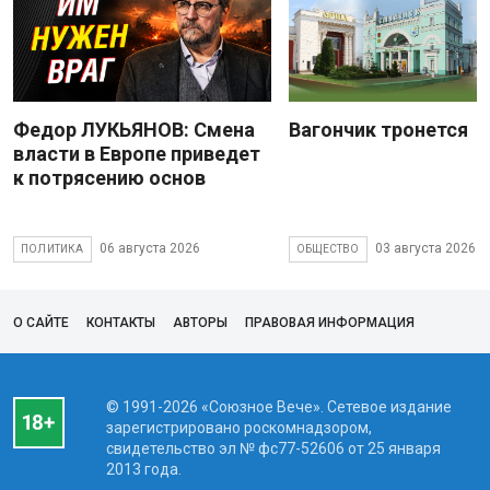
Федор ЛУКЬЯНОВ: Смена
Вагончик тронется
власти в Европе приведет
к потрясению основ
06 августа 2026
03 августа 2026
ПОЛИТИКА
ОБЩЕСТВО
О САЙТЕ
КОНТАКТЫ
АВТОРЫ
ПРАВОВАЯ ИНФОРМАЦИЯ
© 1991-2026 «Союзное Вече». Сетевое издание
зарегистрировано роскомнадзором,
свидетельство эл № фc77-52606 от 25 января
2013 года.