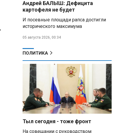
Андрей БАЛЫШ: Дефицита
Алесандр Лукашенко назвал
картофеля не будет
работу сельской торговли
«неудовлетворительной» и
И посевные площади рапса достигли
возмутился «просрочкой и
исторического максимума
,
тухлятиной»
05 августа 2026, 00:34
Владимир Путин обсудил с
Совбезом дополнительные
меры по защите инфраструктуры
ПОЛИТИКА
от терактов
Минобороны РФ: «Искандер»
уничтожил эшелон с техникой
ВСУ в Днепропетровской
области
Главы правительств ЕАЭС
подписали три соглашения по
e‑торговле, биржевому рынку и
ученым званиям
Тыл сегодня - тоже фронт
На совещании с руководством