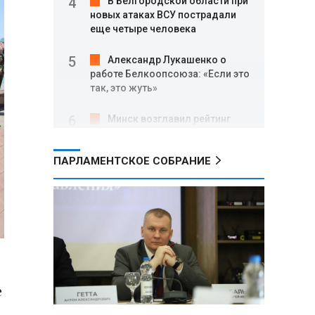
В Белгородской области при
новых атаках ВСУ пострадали
еще четыре человека
Александр Лукашенко о
работе Белкоопсоюза: «Если это
так, это жуть»
Минск возглавил рейтинг
самых популярных зарубежных
городов у российских туристов
ПАРЛАМЕНТСКОЕ СОБРАНИЕ
Минобороны РФ: при
освобождении Анискино ВСУ
понесли большие потери, часть
военных сдалась в плен
Александр Лукашенко:
Россияне «услышали батьку» и
скупают пустующие дома в
е
белорусских деревнях