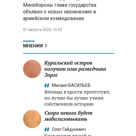
Александр Лукашенко:
Минобороны глава государства
Хотите «собирать сливки» в
объявил о новых назначениях в
городах — отвечайте и за
армейском командовании
отдалённые деревни
07 августа 2026, 16:02
Минобороны РФ: установлен
контроль над Анискино в
Харьковской области
МНЕНИЯ
ФСБ и МВД накрыли сеть
Курильский остров
криптообменников в «Москва-
получит имя разведчика
Сити», через которую
Зорге
украинские call-центры
выводили похищенные деньги
Михаил ВАСИЛЬЕВ
Японцы в ярости протестуют,
но лучше бы лучше учили
собственную историю
Скоро некого будет
мобилизовывать
Олег Гайдукевич
Киев теряет людей и