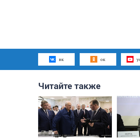
вк
ок
y
Читайте также