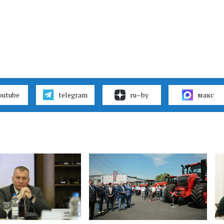
outube
telegram
ru–by
макс