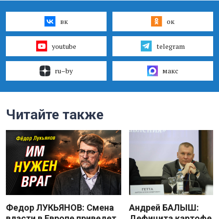
вк
ок
youtube
telegram
ru–by
макс
Читайте также
Федор ЛУКЬЯНОВ: Смена
Андрей БАЛЫШ:
власти в Европе приведет
Дефицита картофеля