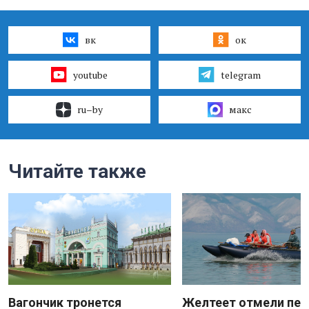
вк
ок
youtube
telegram
ru–by
макс
Читайте также
Вагончик тронется
Желтеет отмели пес