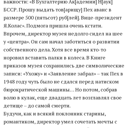
важности: «В Бухгалтерию Ак[адемии] Н[аук]
БССР. Прошу выдать тов[арищу] Пех аванс в
размере 500 (пятьсот) руб[лей]. Вице-президент
Я.Колас». Подмога пришла очень кстати.
Впрочем, директор музея недолго сидел на шее
у «центра». Он сам начал заботиться о развитии
собственного дела. Хотя все время кто-то
норовил вставить палки в колеса. В Книге
приказов музея сохранились две символические
записи: «Ухожу» и «Заявление забрал» – так Пех в
1948 году чуть было не сдался перед натиском
бюрократической машины… Но потом, собрав
волю в кулак, еще двадцать лет возглавлял свое
детище – до самой смерти.
Будучи, как и всякий поклонник старины,
романтиком, директор умел сочетать мечты с