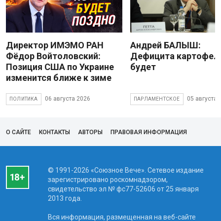
Директор ИМЭМО РАН
Андрей БАЛЫШ:
Фёдор Войтоловский:
Дефицита картофеля
Позиция США по Украине
будет
изменится ближе к зиме
06 августа 2026
05 августа 
ПОЛИТИКА
ПАРЛАМЕНТСКОЕ
О САЙТЕ
КОНТАКТЫ
АВТОРЫ
ПРАВОВАЯ ИНФОРМАЦИЯ
© 1991-2026 «Союзное Вече». Сетевое издание
зарегистрировано роскомнадзором,
свидетельство эл № фc77-52606 от 25 января
2013 года.
Вся информация, размещенная на веб-сайте