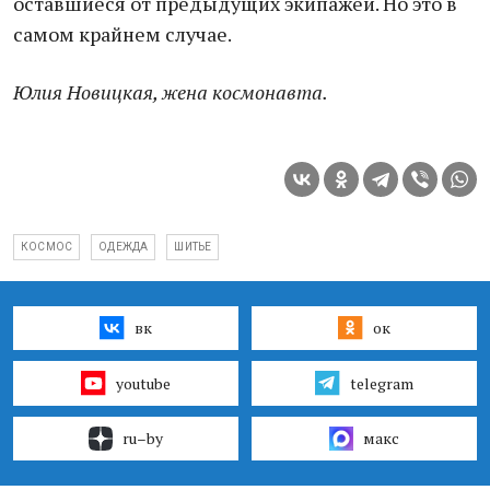
оставшиеся от предыдущих экипажей. Но это в
самом крайнем случае.
Юлия Новицкая, жена космонавта.
КОСМОС
ОДЕЖДА
ШИТЬЕ
вк
ок
youtube
telegram
ru–by
макс