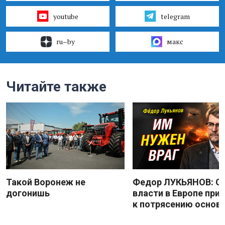
youtube
telegram
ru–by
макс
Читайте также
Такой Воронеж не
Федор ЛУКЬЯНОВ: С
догонишь
власти в Европе при
к потрясению основ