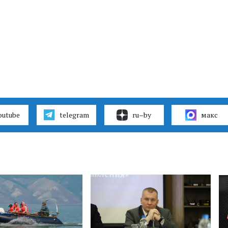
outube
telegram
ru–by
макс