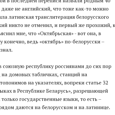
кой в последней переписи назвали родным 40
 даже не английский, что тоже как-то можно
была латинская транслитерация белорусского
кий никто не отменил, и первый же прохожий, 
снил мне, что «Октябрьская» - вот она, в
у конечно, ведь «октябрь» по-белорусски –
 знал.
в союзную республику россиянами до сих пор
ц на домовых табличках, станций на
топонимов на указателях, вопреки статье 32
зыках в Республике Беларусь», разрешающей
 только государственные языки, то есть –
 рядом даются на белорусском и на латинице.