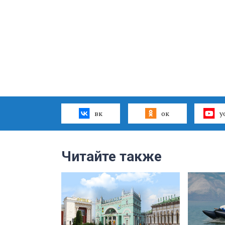
вк
ок
y
Читайте также