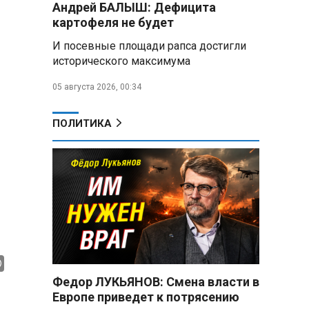
Андрей БАЛЫШ: Дефицита
Год колонии за попытку
«пересидеть» призыв в России:
картофеля не будет
жителя Славгородского района
И посевные площади рапса достигли
осудили за уклонение от
исторического максимума
службы
05 августа 2026, 00:34
В Свердловской области
взорван автомобиль директора
производителя дронов «Упырь»
ПОЛИТИКА
Российские пловцы
выиграли все золотые медали
первого дня Кубка мира по
зимнему плаванию
Александр Новак:
Независимые АЗС начнут
снабжать топливом через
региональных операторов
Федор ЛУКЬЯНОВ: Смена власти в
Беларусь и Россия
Европе приведет к потрясению
усиливают сотрудничество по