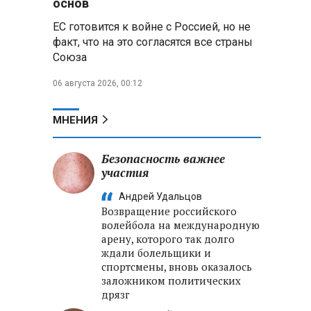
основ
реализации Целей устойчивого
ЕС готовится к войне с Россией, но не
развития
факт, что на это согласятся все страны
Союза
Минобороны РФ:
Освобождены Зарница и
06 августа 2026, 00:12
Рыжевка
Строительство крупнейшего
МНЕНИЯ
логцентра Wildberries в
Беларуси идет с опережением
графика
Безопасность важнее
участия
Вячеслав Володин:
Андрей Удальцов
Противодействие
Возвращение российского
мошенничеству и миграционная
волейбола на международную
политика — приоритеты работы
арену, которого так долго
Госдумы
ждали болельщики и
спортсмены, вновь оказалось
заложником политических
дрязг