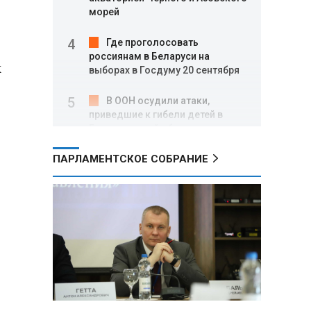
морей
Где проголосовать
россиянам в Беларуси на
к
выборах в Госдуму 20 сентября
В ООН осудили атаки,
приведшие к гибели детей в
Белгородской области и под
Геленджиком
ПАРЛАМЕНТСКОЕ СОБРАНИЕ
Пять месяцев один на
позиции: боец с позывным Гуль
отбивал атаки ВСУ под ударами
дронов
Владимир Путин:
Безопасность в Белгородской
области — главный приоритет, но
соцвопросы забывать нельзя