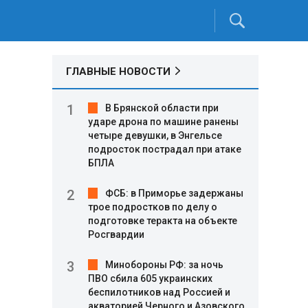
ГЛАВНЫЕ НОВОСТИ
В Брянской области при
ударе дрона по машине ранены
четыре девушки, в Энгельсе
подросток пострадал при атаке
БПЛА
ФСБ: в Приморье задержаны
трое подростков по делу о
подготовке теракта на объекте
Росгвардии
Минобороны РФ: за ночь
ПВО сбила 605 украинских
беспилотников над Россией и
акваторией Черного и Азовского