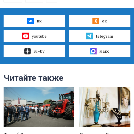
вк
ок
youtube
telegram
ru–by
макс
Читайте также