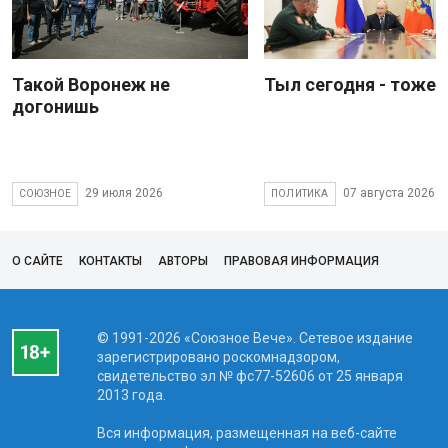
Такой Воронеж не
Тыл сегодня - тоже 
догонишь
29 июля 2026
07 августа 2026
СОЮЗНОЕ
ПОЛИТИКА
О САЙТЕ
КОНТАКТЫ
АВТОРЫ
ПРАВОВАЯ ИНФОРМАЦИЯ
© 1991-2026 «Союзное Вече». Сетевое издание
зарегистрировано роскомнадзором,
свидетельство эл № фc77-52606 от 25 января
2013 года.
Вся информация, размещенная на веб-сайте