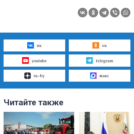
вк
ок
youtube
telegram
ru–by
макс
Читайте также