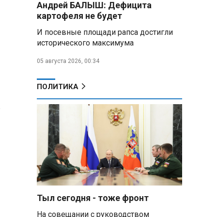
Андрей БАЛЫШ: Дефицита
подарили белорусский бинокль,
картофеля не будет
изготовленный по стандартам
НАТО
И посевные площади рапса достигли
исторического максимума
В Белгородской области при
новых атаках ВСУ пострадали
05 августа 2026, 00:34
еще четыре человека
ПОЛИТИКА
Александр Лукашенко о
работе Белкоопсоюза: «Если это
а
так, это жуть»
Минск возглавил рейтинг
самых популярных зарубежных
городов у российских туристов
Минобороны РФ: при
освобождении Анискино ВСУ
понесли большие потери, часть
Тыл сегодня - тоже фронт
военных сдалась в плен
На совещании с руководством