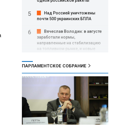
одной российской ракеты
Над Россией уничтожены
почти 500 украинских БПЛА
Вячеслав Володин: в августе
а
заработали нормы,
направленные на стабилизацию
на топливном рынке, и новые
меры поддержки участников
СВО
ПАРЛАМЕНТСКОЕ СОБРАНИЕ
Александр Лукашенко о
торговых сетях: Почему к
сельчанам вышли только
единицы?
Премьер Литвы призвал не
пугать людей угрозой со
стороны РФ
Александр Лукашенко