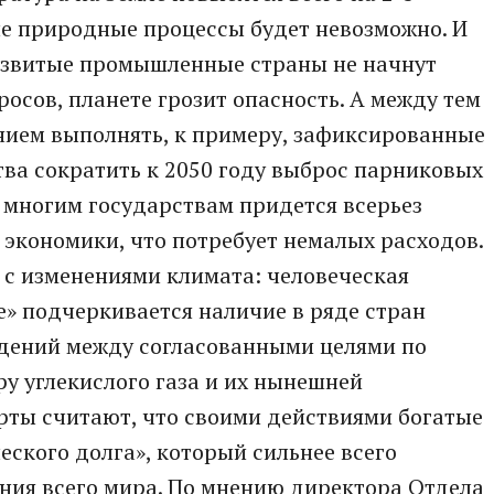
ые природные процессы будет невозможно. И
развитые промышленные страны не начнут
осов, планете грозит опасность. А между тем
нием выполнять, к примеру, зафиксированные
тва сократить к 2050 году выброс парниковых
а многим государствам придется всерьез
 экономики, что потребует немалых расходов.
 с изменениями климата: человеческая
» подчеркивается наличие в ряде стран
дений между согласованными целями по
у углекислого газа и их нынешней
рты считают, что своими действиями богатые
еского долга», который сильнее всего
ения всего мира. По мнению директора Отдела