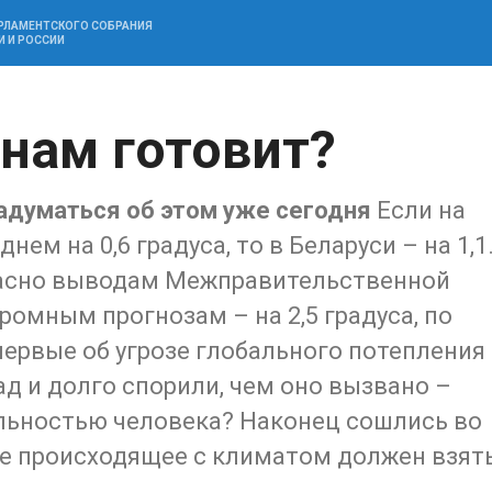
АРЛАМЕНТСКОГО СОБРАНИЯ
И И РОССИИ
 нам готовит?
адуматься об этом уже сегодня
Если на
нем на 0,6 градуса, то в Беларуси – на 1,1
ласно выводам Межправительственной
кромным прогнозам – на 2,5 градуса, по
ервые об угрозе глобального потепления
ад и долго спорили, чем оно вызвано –
льностью человека? Наконец сошлись во
се происходящее с климатом должен взят