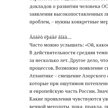
докладов о развитии человека ОО
заявления высокопоставленных л
проблем, – нужны конкретные ме
Ãó­áèò ëþ­äåé âî­äà…
Часто можно услышать: «Ой, какое
В действительности средняя темп
за несколько лет. Другое дело, ч
процессов. Возможно появление с
Атлантике – смещение Азорского 
которые при ощутимом потеплени
и европейскую часть России. Знач
Какие проявления чувствуются уже
вечной мерзлоты, пока, правда, л