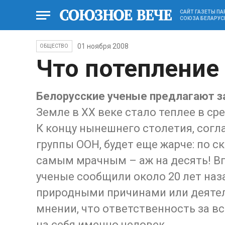
САЙТ ГАЗЕТЫ П
СОЮЗА БЕЛАРУС
01 ноября 2008
ОБЩЕСТВО
Что потепление
Белорусские ученые предлагают з
Земле в XX веке стало теплее в сред
К концу нынешнего столетия, сог
группы ООН, будет еще жарче: по с
самым мрачным – аж на десять! Вп
ученые сообщили около 20 лет наз
природными причинами или деяте
мнении, что ответственность за в
на себя именно человек.