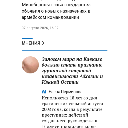
Александр Лукашенко:
Минобороны глава государства
Россияне «услышали батьку» и
объявил о новых назначениях в
скупают пустующие дома в
армейском командовании
белорусских деревнях
07 августа 2026, 16:02
Алесандр Лукашенко назвал
работу сельской торговли
«неудовлетворительной» и
МНЕНИЯ
возмутился «просрочкой и
тухлятиной»
Залогом мира на Кавказе
должно стать признание
грузинской стороной
независимости Абхазии и
Южной Осетии
Елена Перминова
Исполняется 18 лет со дня
трагических событий августа
2008 года, когда в результате
преступных действий
тогдашнего руководства в
Тбилиси пролилась кровь