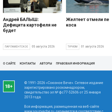
Андрей БАЛЫШ:
Желтеет отмели пес
Дефицита картофеля не
коса
будет
05 августа 2026
01 августа 2026
ПАРЛАМЕНТСКОЕ
ТУРИЗМ
О САЙТЕ
КОНТАКТЫ
АВТОРЫ
ПРАВОВАЯ ИНФОРМАЦИЯ
© 1991-2026 «Союзное Вече». Сетевое издание
зарегистрировано роскомнадзором,
свидетельство эл № фc77-52606 от 25 января
2013 года.
Вся информация, размещенная на веб-сайте
www.souzveche.ru, охраняется в соответствии с