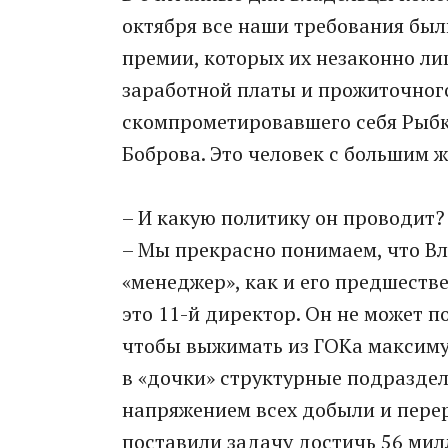
октября все наши требования бы
премии, которых их незаконно л
заработной платы и прожиточного
скомпрометировавшего себя Рыбк
Боброва. Это человек с большим
– И какую политику он проводит?
– Мы прекрасно понимаем, что В
«менеджер», как и его предшеств
это 11-й директор. Он не может по
чтобы выжимать из ГОКа максиму
в «дочки» структурные подраздел
напряжением всех добыли и перер
поставили задачу достичь 56 мил