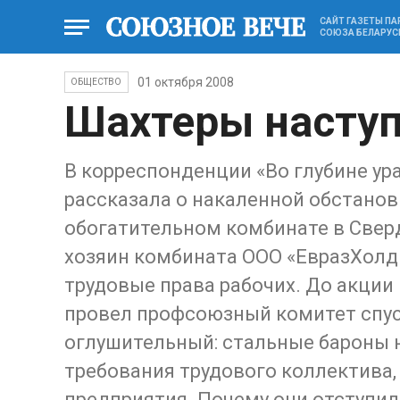
САЙТ ГАЗЕТЫ П
СОЮЗА БЕЛАРУС
01 октября 2008
ОБЩЕСТВО
Шахтеры насту
В корреспонденции «Во глубине ур
рассказала о накаленной обстанов
обогатительном комбинате в Сверд
хозяин комбината ООО «ЕвразХолд
трудовые права рабочих. До акции 
провел профсоюзный комитет спус
оглушительный: стальные бароны н
требования трудового коллектива,
предприятия. Почему они отступил