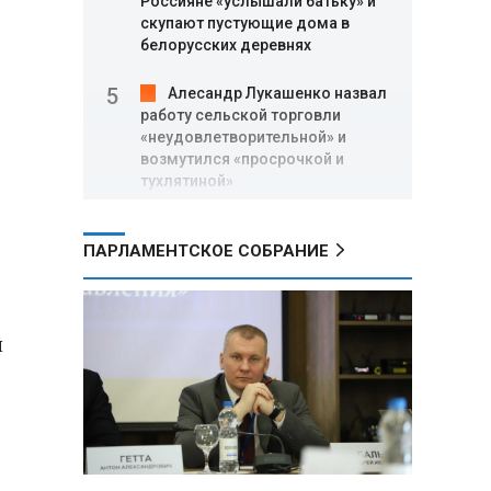
Россияне «услышали батьку» и
скупают пустующие дома в
белорусских деревнях
Алесандр Лукашенко назвал
работу сельской торговли
«неудовлетворительной» и
возмутился «просрочкой и
тухлятиной»
Владимир Путин обсудил с
ПАРЛАМЕНТСКОЕ СОБРАНИЕ
Совбезом дополнительные
меры по защите инфраструктуры
от терактов
и
Минобороны РФ: «Искандер»
уничтожил эшелон с техникой
ВСУ в Днепропетровской
области
Главы правительств ЕАЭС
подписали три соглашения по