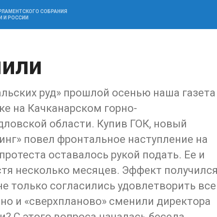
АРЛАМЕНТСКОГО СОБРАНИЯ
И И РОССИИ
пили
альских руд» прошлой осенью наша газета
ке на Качканарском горно-
ловской области. Купив ГОК, новый
инг» повел фронтальное наступление на
протеста оставалось рукой подать. Ее и
тя несколько месяцев. Эффект получилс
е только согласились удовлетворить все
 но и «сверхпланово» сменили директора
и? С этого вопроса началась беседа