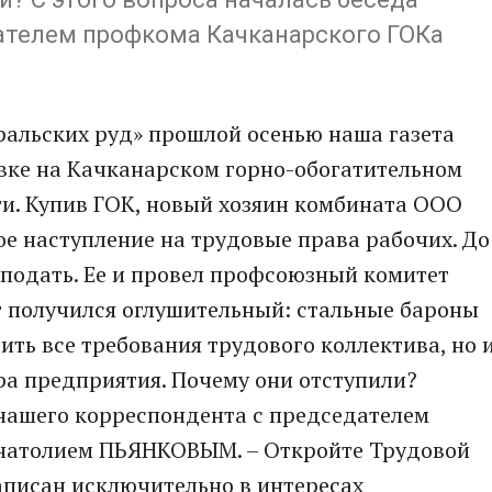
ателем профкома Качканарского ГОКа
ральских руд» прошлой осенью наша газета
овке на Качканарском горно-обогатительном
ти. Купив ГОК, новый хозяин комбината ООО
е наступление на трудовые права рабочих. До
 подать. Ее и провел профсоюзный комитет
т получился оглушительный: стальные бароны
ить все требования трудового коллектива, но 
ра предприятия. Почему они отступили?
 нашего корреспондента с председателем
натолием ПЬЯНКОВЫМ. – Откройте Трудовой
написан исключительно в интересах