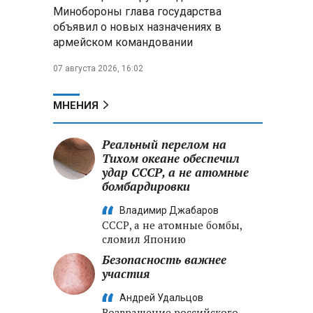
Минобороны глава государства
объявил о новых назначениях в
В Беларуси установили
армейском командовании
сроки сбора брусники и клюквы:
за нарушение грозят крупные
07 августа 2026, 16:02
штрафы
Александр Лукашенко
МНЕНИЯ
раскритиковал брошенные поля
под Вилейкой и потребовал
Реальный перелом на
ввести их в севооборот
Тихом океане обеспечил
удар СССР, а не атомные
Российские хакеры заявили
бомбардировки
о «документальном
подтверждении» участия НАТО в
Владимир Джабаров
ударах по территории РФ
СССР, а не атомные бомбы,
сломил Японию
Безопасность важнее
участия
Андрей Удальцов
Возвращение российского