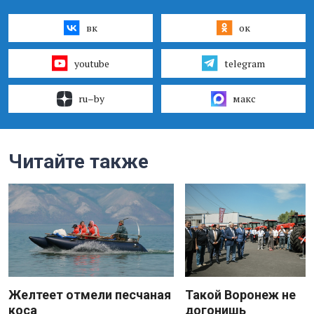
вк
ок
youtube
telegram
ru–by
макс
Читайте также
Желтеет отмели песчаная
Такой Воронеж не
коса
догонишь