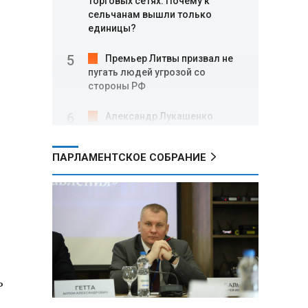
торговых сетях: Почему к
сельчанам вышли только
единицы?
Премьер Литвы призвал не
пугать людей угрозой со
стороны РФ
Александр Лукашенко
подарили белорусский бинокль,
изготовленный по стандартам
ПАРЛАМЕНТСКОЕ СОБРАНИЕ
НАТО
В Белгородской области при
новых атаках ВСУ пострадали
еще четыре человека
Александр Лукашенко о
работе Белкоопсоюза: «Если это
так, это жуть»
ь
Минск возглавил рейтинг