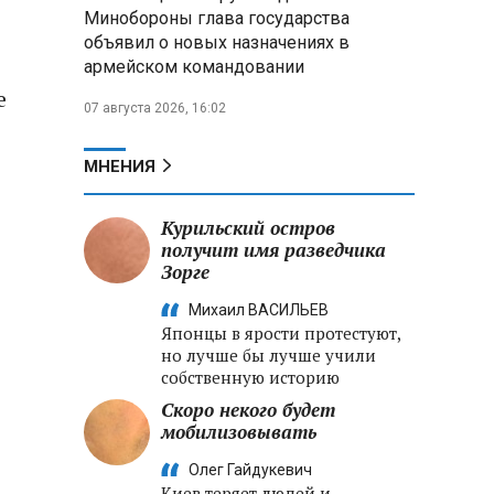
меры по защите инфраструктуры
Минобороны глава государства
от терактов
объявил о новых назначениях в
армейском командовании
Минобороны РФ: «Искандер»
е
уничтожил эшелон с техникой
07 августа 2026, 16:02
ВСУ в Днепропетровской
области
МНЕНИЯ
Главы правительств ЕАЭС
подписали три соглашения по
Курильский остров
e‑торговле, биржевому рынку и
получит имя разведчика
ученым званиям
Зорге
Михаил ВАСИЛЬЕВ
Японцы в ярости протестуют,
но лучше бы лучше учили
собственную историю
Скоро некого будет
мобилизовывать
Олег Гайдукевич
Киев теряет людей и