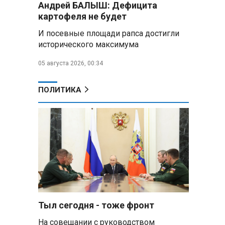
Андрей БАЛЫШ: Дефицита
самых популярных зарубежных
картофеля не будет
городов у российских туристов
И посевные площади рапса достигли
Минобороны РФ: при
исторического максимума
освобождении Анискино ВСУ
понесли большие потери, часть
05 августа 2026, 00:34
военных сдалась в плен
ПОЛИТИКА
Александр Лукашенко:
Россияне «услышали батьку» и
скупают пустующие дома в
белорусских деревнях
Алесандр Лукашенко назвал
работу сельской торговли
«неудовлетворительной» и
возмутился «просрочкой и
тухлятиной»
Тыл сегодня - тоже фронт
Владимир Путин обсудил с
Совбезом дополнительные
На совещании с руководством