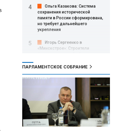
Ольга Казакова: Система
в
сохранения исторической
памяти в России сформирована,
но требует дальнейшего
укрепления
Игорь Сергеенко в
«Минскстрое»: Строители
формируют новый облик страны
и должны активнее участвовать
в улучшении охраны труда
ПАРЛАМЕНТСКОЕ СОБРАНИЕ
МИД РФ: Поездка
Зеленского в США не принесла
ожидаемых результатов
Белорусские школьники
собрали первые «космические»
томаты из семян, побывавших
на орбите