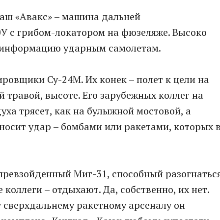
аш «Авакс» – машина дальней
У с грибом-локатором на фюзеляже. Высоко
ет информацию ударным самолетам.
ровщики Су-24М. Их конек – полет к цели на
 травой, высоте. Его зарубежных коллег на
уха трясет, как на булыжной мостовой, а
аносит удар – бомбами или ракетами, которых 
епревзойденный Миг-31, способный разогнатьс
 коллеги – отдыхают. Да, собственно, их нет.
му сверхдальнему ракетному арсеналу он