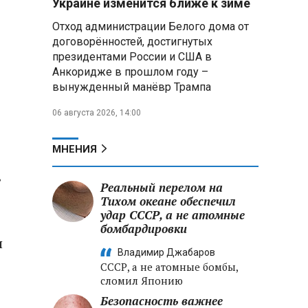
Украине изменится ближе к зиме
летательных аппаратов
Отход администрации Белого дома от
договорённостей, достигнутых
Президент Алжира готовится
президентами России и США в
к визиту в Беларусь — МИД
Алжира
Анкоридже в прошлом году –
вынужденный манёвр Трампа
Лантратова: судьба около
06 августа 2026, 14:00
300 жителей Курской области,
попавших в плен после
вторжения боевиков, остается
МНЕНИЯ
неизвестной
в
Реальный перелом на
Второй энергоблок БелАЭС
вновь вышел на номинальную
Тихом океане обеспечил
мощность после диагностики
удар СССР, а не атомные
оборудования
бомбардировки
я
Владимир Джабаров
СССР, а не атомные бомбы,
сломил Японию
Безопасность важнее