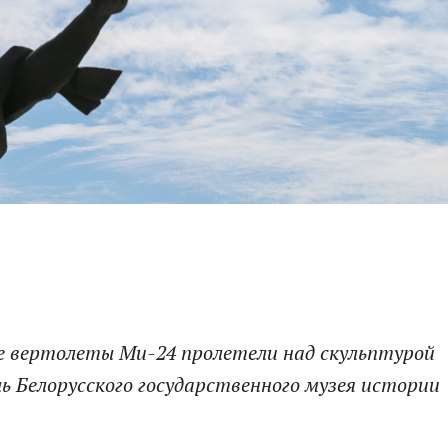
е вертолеты Ми-24 про
летели н
ад скульптурой
ь Белорусского государственного музея истории