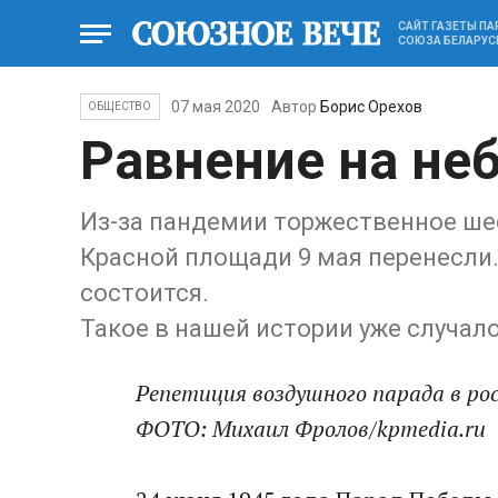
САЙТ ГАЗЕТЫ П
СОЮЗА БЕЛАРУС
07 мая 2020
Автор
Борис Орехов
ОБЩЕСТВО
Равнение на не
Из-за пандемии торжественное шес
Красной площади 9 мая перенесли.
состоится.
Такое в нашей истории уже случало
Репетиция воздушного парада в ро
ФОТО: Михаил Фролов/kpmedia.ru