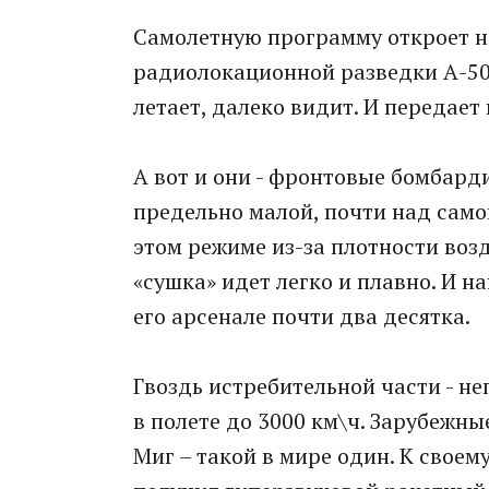
Самолетную программу откроет н
радиолокационной разведки А-50
летает, далеко видит. И переда
А вот и они - фронтовые бомбарди
предельно малой, почти над самой
этом режиме из-за плотности возд
«сушка» идет легко и плавно. И н
его арсенале почти два десятка.
Гвоздь истребительной части - н
в полете до 3000 км\ч. Зарубежные
Миг – такой в мире один. К свое