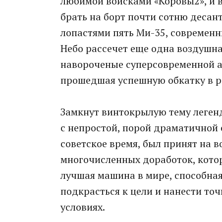
любимой войсками «Коровы2», и 
брать на борт почти сотню десан
лопастями пять Ми-35, современн
Небо рассечет еще одна воздушна
навороченые суперсовременной ав
прошедшая успешную обкатку в ре
Замкнут винтокрылую тему леген
с непростой, порой драматичной
советское время, был принят на 
многочисленных доработок, котор
лучшая машина в мире, способна
подкрасться к цели и нанести то
условиях.