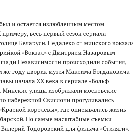
 был и остается излюбленным местом
 примеру, весь первый сезон сериала
толице Беларуси. Недалеко от минского вокзал
ерийкой «Вокзал» с Дмитрием Назаровым
площади Независимости происходили события,
ом же году дворик музея Максима Богдановича
авы начала XX века в сериале «Вольф
». Минские улицы изображали московские
 по набережной Свислочи прогуливались
«Красной королевы», где описывалась жизнь
барской. Но самые масштабные съемки
 Валерий Тодоровский для фильма «Стиляги».