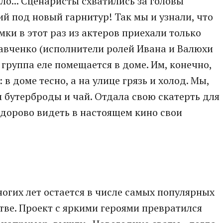
ло... Сценаристы схватились за головы
й под новый гарнитур! Так мы и узнали, что
мки в этот раз из актеров приехали только
авченко (исполнители ролей Ивана и Валюхи
я группа еле помещается в доме. Им, конечно,
 в доме тесно, а на улице грязь и холод. Мы,
 бутерброды и чай. Отдала свою скатерть для
здорово видеть в настоящем кино свои
огих лет остается в числе самых популярных
тве. Проект с яркими героями превратился