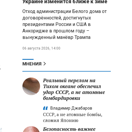
Украине изменится ближе к зиме
летательных аппаратов
Отход администрации Белого дома от
договорённостей, достигнутых
Президент Алжира готовится
президентами России и США в
к визиту в Беларусь — МИД
Алжира
Анкоридже в прошлом году –
вынужденный манёвр Трампа
Лантратова: судьба около
06 августа 2026, 14:00
300 жителей Курской области,
попавших в плен после
вторжения боевиков, остается
МНЕНИЯ
д
неизвестной
Реальный перелом на
Второй энергоблок БелАЭС
вновь вышел на номинальную
Тихом океане обеспечил
мощность после диагностики
удар СССР, а не атомные
оборудования
бомбардировки
Владимир Джабаров
СССР, а не атомные бомбы,
сломил Японию
Безопасность важнее