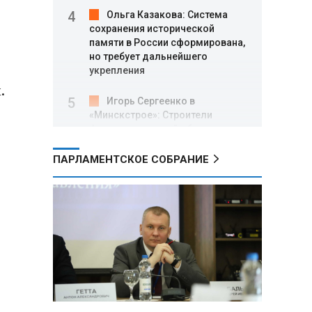
Ольга Казакова: Система
сохранения исторической
памяти в России сформирована,
но требует дальнейшего
укрепления
.
Игорь Сергеенко в
«Минскстрое»: Строители
формируют новый облик страны
и должны активнее участвовать
в улучшении охраны труда
ПАРЛАМЕНТСКОЕ СОБРАНИЕ
МИД РФ: Поездка
Зеленского в США не принесла
ожидаемых результатов
Белорусские школьники
собрали первые «космические»
томаты из семян, побывавших
на орбите