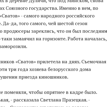
х в деревне Дуличи, что под Минском, снова
ах Союзного государства. Именно в нем, по
«Сватов» - самого народного российского
. Да-да, того самого, чей шестой сезон
но продюсеры зареклись, что он был последним
-таки замаячил на горизонте. Работа началась,
 заморозили.
нников «Сватов» прилетела на днях. Съемочная
 эти три года хозяева белорусского дома
кушении приезда киношников.
не поменяли, чтобы опрятнее в кадре было.
я, - рассказала Светлана Празецкая. -