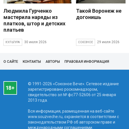
Людмила Гурченко
Такой Воронеж не
мастерила наряды из
догонишь
платков, штор и детских
платьев
30 июля 2026
29 июля 2026
КУЛЬТУРА
СОЮЗНОЕ
О САЙТЕ
КОНТАКТЫ
АВТОРЫ
ПРАВОВАЯ ИНФОРМАЦИЯ
© 1991-2026 «Союзное Вече». Сетевое издание
зарегистрировано роскомнадзором,
свидетельство эл № фc77-52606 от 25 января
2013 года.
Вся информация, размещенная на веб-сайте
www.souzveche.ru, охраняется в соответствии с
законодательством РФ об авторском праве и
международными соглашениями.