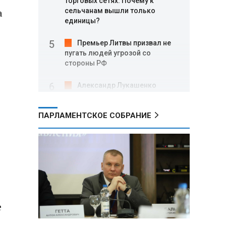
торговых сетях: Почему к
а
сельчанам вышли только
единицы?
Премьер Литвы призвал не
пугать людей угрозой со
стороны РФ
Александр Лукашенко
подарили белорусский бинокль,
изготовленный по стандартам
ПАРЛАМЕНТСКОЕ СОБРАНИЕ
НАТО
В Белгородской области при
новых атаках ВСУ пострадали
еще четыре человека
Александр Лукашенко о
работе Белкоопсоюза: «Если это
так, это жуть»
е
Минск возглавил рейтинг