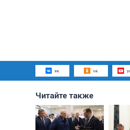
вк
ок
y
Читайте также