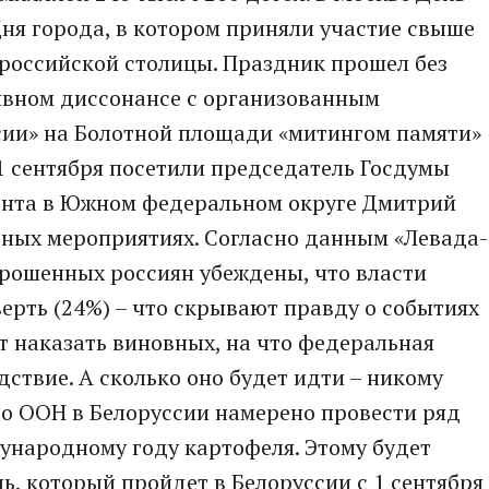
ня города, в котором приняли участие свыше
 российской столицы. Праздник прошел без
 явном диссонансе с организованным
сии» на Болотной площади «митингом памяти»
 1 сентября посетили председатель Госдумы
ента в Южном федеральном округе Дмитрий
рных мероприятиях. Согласно данным «Левада-
прошенных россиян убеждены, что власти
верть (24%) – что скрывают правду о событиях
ют наказать виновных, на что федеральная
едствие. А сколько оно будет идти – никому
тво ООН в Белоруссии намерено провести ряд
народному году картофеля. Этому будет
, который пройдет в Белоруссии с 1 сентября