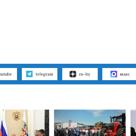
outube
telegram
ru–by
макс