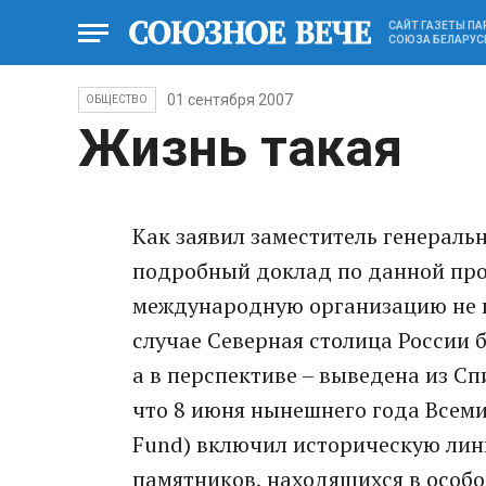
САЙТ ГАЗЕТЫ П
СОЮЗА БЕЛАРУС
01 сентября 2007
ОБЩЕСТВО
Жизнь такая
Как заявил заместитель генерал
подробный доклад по данной про
международную организацию не п
случае Северная столица России б
а в перспективе – выведена из 
что 8 июня нынешнего года Всем
Fund) включил историческую лин
памятников, находящихся в особ