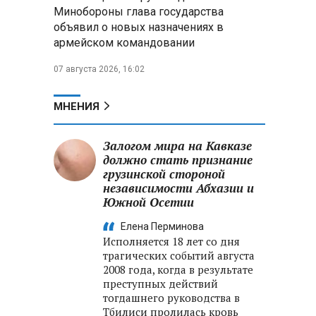
меры по защите инфраструктуры
Минобороны глава государства
от терактов
объявил о новых назначениях в
армейском командовании
Минобороны РФ: «Искандер»
уничтожил эшелон с техникой
07 августа 2026, 16:02
ВСУ в Днепропетровской
области
МНЕНИЯ
Главы правительств ЕАЭС
подписали три соглашения по
Залогом мира на Кавказе
e‑торговле, биржевому рынку и
должно стать признание
ученым званиям
грузинской стороной
независимости Абхазии и
Южной Осетии
Елена Перминова
Исполняется 18 лет со дня
трагических событий августа
2008 года, когда в результате
преступных действий
тогдашнего руководства в
Тбилиси пролилась кровь