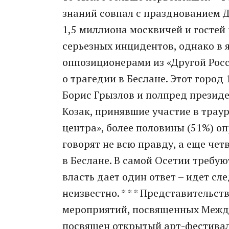
знаний совпал с празднованием Д
1,5 миллиона москвичей и гостей
серьезных инцидентов, однако в
оппозиционерами из «Другой Рос
о трагедии в Беслане. Этот город
Борис Грызлов и полпред презид
Козак, принявшие участие в трау
центра», более половины (51%) о
говорят не всю правду, а еще чет
в Беслане. В самой Осетии требу
власть дает один ответ – идет сл
неизвестно. * * * Представительс
мероприятий, посвященных Между
посвящен открытый арт-фестиваль