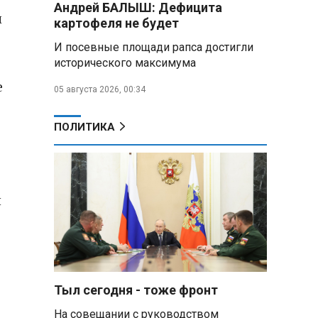
Андрей БАЛЫШ: Дефицита
самых популярных зарубежных
м
картофеля не будет
городов у российских туристов
И посевные площади рапса достигли
Минобороны РФ: при
исторического максимума
освобождении Анискино ВСУ
е
понесли большие потери, часть
05 августа 2026, 00:34
военных сдалась в плен
ПОЛИТИКА
Александр Лукашенко:
Россияне «услышали батьку» и
скупают пустующие дома в
белорусских деревнях
й
Алесандр Лукашенко назвал
работу сельской торговли
«неудовлетворительной» и
возмутился «просрочкой и
тухлятиной»
Тыл сегодня - тоже фронт
Владимир Путин обсудил с
Совбезом дополнительные
На совещании с руководством