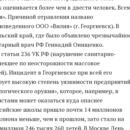
оценивается более чем в двести человек. Все
я». Причиной отравления названо
зведенного ООО «Вилия» (г. Георгиевск). В
ьский край, где было объявлено чрезвычайно
тарный врач РФ Геннадий Онищенко.
1 статьи 236 УК РФ (нарушение санитарно-
лекшее по неосторожности массовое
). Инцидент в Георгиевске при всей его
ует высокую степень уязвимости предприяти
огического оружия», которое, например, в
истами может оказаться куда опаснее
российские школы пришло почти 14 миллионов
ллиона меньше, чем в прошлом, зато стало на
миллион 246 тысяч 260 детей. В Москве День