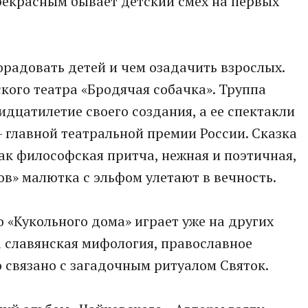
прекрасным бывает детский смех на первых
порадовать детей и чем озадачить взрослых.
кого театра «Бродячая собачка». Труппа
идцатилетие своего создания, а ее спектакли
- главной театральной премии России. Сказка
ак философская притча, нежная и поэтичная,
ов» малютка с эльфом улетают в вечность.
о «Кукольного дома» играет уже на других
 славянская мифология, православное
о связано с загадочным ритуалом Святок.