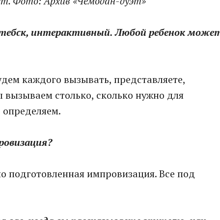
ет. Фото: Архив «Чемодан-дуэт»
итебск, интерактивный. Любой ребенок може
будем каждого вызывать, представляете,
ы вызываем столько, сколько нужно для
е определяем.
ровизация?
шо подготовленная импровизация. Все под