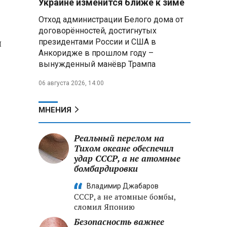
Украине изменится ближе к зиме
летательных аппаратов
Отход администрации Белого дома от
договорённостей, достигнутых
Президент Алжира готовится
н
президентами России и США в
к визиту в Беларусь — МИД
Алжира
Анкоридже в прошлом году –
вынужденный манёвр Трампа
Лантратова: судьба около
06 августа 2026, 14:00
300 жителей Курской области,
попавших в плен после
вторжения боевиков, остается
МНЕНИЯ
неизвестной
Реальный перелом на
Второй энергоблок БелАЭС
вновь вышел на номинальную
Тихом океане обеспечил
мощность после диагностики
удар СССР, а не атомные
оборудования
бомбардировки
Владимир Джабаров
СССР, а не атомные бомбы,
сломил Японию
Безопасность важнее