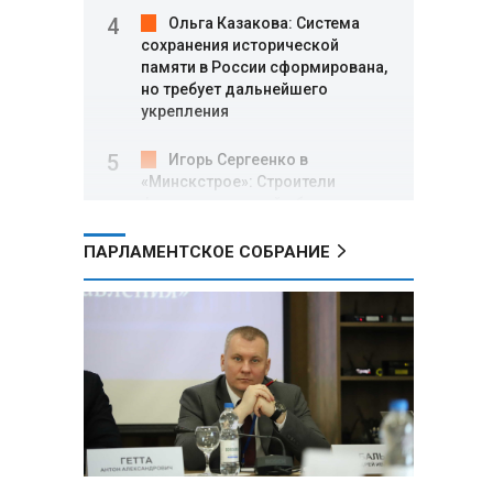
Ольга Казакова: Система
сохранения исторической
памяти в России сформирована,
но требует дальнейшего
укрепления
Игорь Сергеенко в
«Минскстрое»: Строители
формируют новый облик страны
и должны активнее участвовать
в улучшении охраны труда
ПАРЛАМЕНТСКОЕ СОБРАНИЕ
МИД РФ: Поездка
Зеленского в США не принесла
ожидаемых результатов
Белорусские школьники
собрали первые «космические»
томаты из семян, побывавших
на орбите