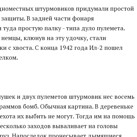
одноместных штурмовиков придумали простой
б защиты. В задней части фонаря
 туда простую палку - типа дуло пулемета.
 немцы, клюнув на эту удочку, стали
и с хвоста. С конца 1942 года Ил-2 пошел
елком.
ушек и двух пулеметов штурмовик нес восемь
раммов бомб. Обычная картина. В деревеньке
ехота их выбить не могут. Тогда им на помощь
несколько заходов вываливает на головы
груз. Напоследок прочесывает дымящиеся