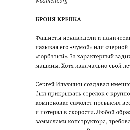
wikimeia.org
БРОНЯ КРЕПКА
Фашисты ненавидели и панически
называя его «чумой» или «черной 
«горбатый». За характерный задн
машины. Хотя изначально свой л
Сергей Ильюшин создавал именн
был прикрывать стрелок с крупно
компоновке самолет превысил вес
и потерял в скорости. Любой обр
замыслами конструктора, требов