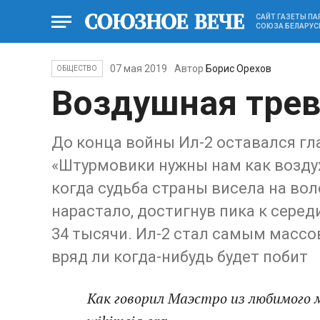
САЙТ ГАЗЕТЫ П
СОЮЗА БЕЛАРУС
07 мая 2019
Автор
Борис Орехов
ОБЩЕСТВО
Воздушная трев
До конца войны Ил-2 оставался гл
«Штурмовики нужны нам как воздух»
когда судьба страны висела на во
нарастало, достигнув пика к серед
34 тысячи. Ил-2 стал самым массо
вряд ли когда-нибудь будет побит
Как говорил Маэстро из любимого