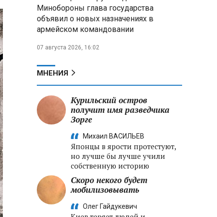
Александр Лукашенко:
Минобороны глава государства
Хотите «собирать сливки» в
объявил о новых назначениях в
городах — отвечайте и за
армейском командовании
отдалённые деревни
07 августа 2026, 16:02
Минобороны РФ: установлен
контроль над Анискино в
Харьковской области
МНЕНИЯ
ФСБ и МВД накрыли сеть
Курильский остров
криптообменников в «Москва-
получит имя разведчика
Сити», через которую
Зорге
украинские call-центры
выводили похищенные деньги
Михаил ВАСИЛЬЕВ
Японцы в ярости протестуют,
но лучше бы лучше учили
собственную историю
Скоро некого будет
мобилизовывать
Олег Гайдукевич
Киев теряет людей и