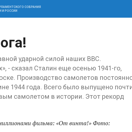
АРЛАМЕНТСКОГО СОБРАНИЯ
И И РОССИИ
ога!
авной ударной силой наших ВВС.
, - сказал Сталин еще осенью 1941-го,
лоске. Производство самолетов постоянн
ине 1944 года. Всего было выпущено почт
вым самолетом в истории. Этот рекорд
 миллионами фильма: «От винта!» Фото: