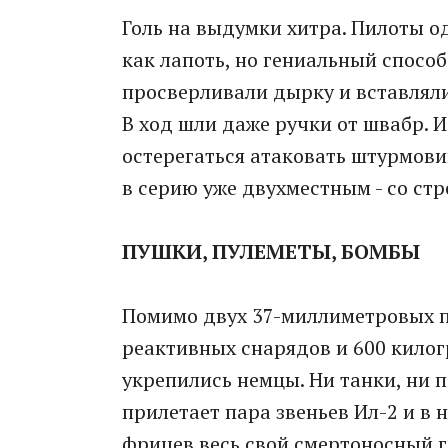
Голь на выдумки хитра. Пилоты 
как лапоть, но гениальный спосо
просверливали дырку и вставляли
В ход шли даже ручки от швабр. И
остерегаться атаковать штурмовик
в серию уже двухместным - со стр
ПУШКИ, ПУЛЕМЕТЫ, БОМБЫ
Помимо двух 37-миллиметровых п
реактивных снарядов и 600 килог
укрепились немцы. Ни танки, ни п
прилетает пара звеньев Ил-2 и в 
фрицев весь свой смертоносный 