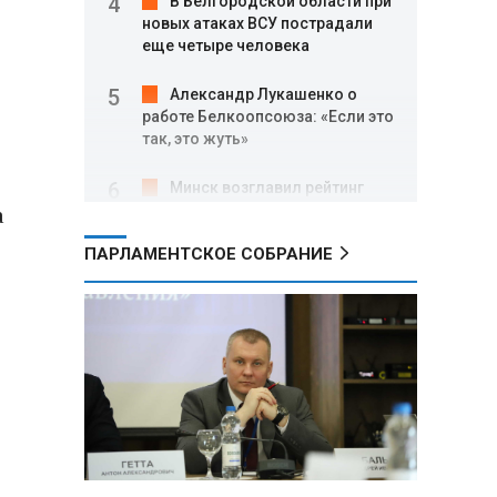
В Белгородской области при
новых атаках ВСУ пострадали
еще четыре человека
Александр Лукашенко о
работе Белкоопсоюза: «Если это
так, это жуть»
Минск возглавил рейтинг
а
самых популярных зарубежных
городов у российских туристов
ПАРЛАМЕНТСКОЕ СОБРАНИЕ
Минобороны РФ: при
освобождении Анискино ВСУ
понесли большие потери, часть
военных сдалась в плен
Александр Лукашенко:
Россияне «услышали батьку» и
скупают пустующие дома в
белорусских деревнях