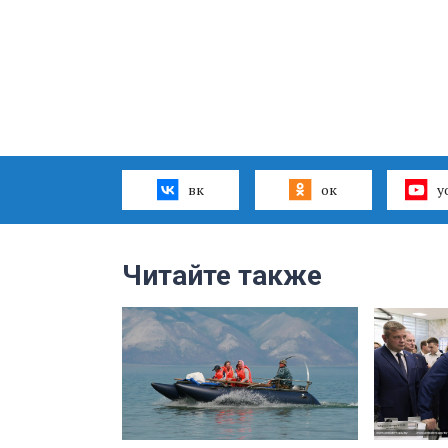
вк
ок
y
Читайте также