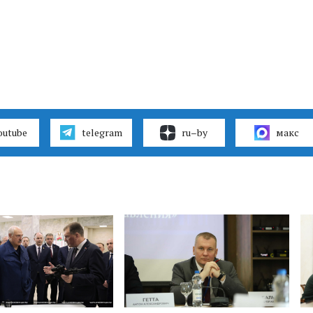
outube
telegram
ru–by
макс