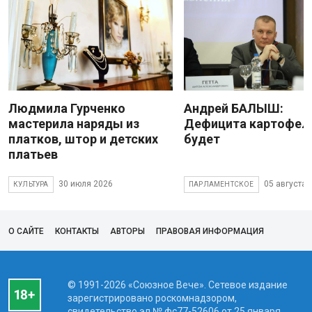
Людмила Гурченко
Андрей БАЛЫШ:
мастерила наряды из
Дефицита картофеля
платков, штор и детских
будет
платьев
30 июля 2026
05 августа 
КУЛЬТУРА
ПАРЛАМЕНТСКОЕ
О САЙТЕ
КОНТАКТЫ
АВТОРЫ
ПРАВОВАЯ ИНФОРМАЦИЯ
© 1991-2026 «Союзное Вече». Сетевое издание
зарегистрировано роскомнадзором,
свидетельство эл № фc77-52606 от 25 января