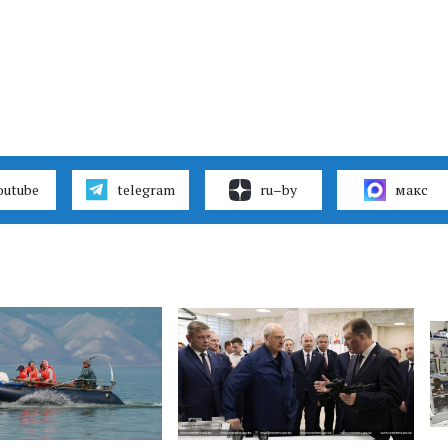
outube
telegram
ru–by
макс