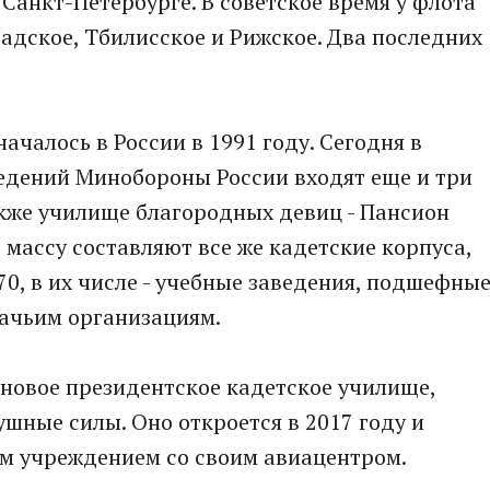
 Санкт-Петербурге. В советское время у флота
адское, Тбилисское и Рижское. Два последних
чалось в России в 1991 году. Сегодня в
ведений Минобороны России входят еще и три
акже училище благородных девиц - Пансион
массу составляют все же кадетские корпуса,
70, в их числе - учебные заведения, подшефны
зачьим организациям.
я новое президентское кадетское училище,
шные силы. Оно откроется в 2017 году и
им учреждением со своим авиацентром.