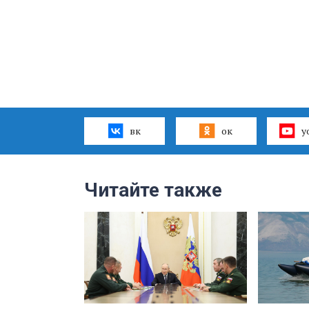
вк
ок
y
Читайте также