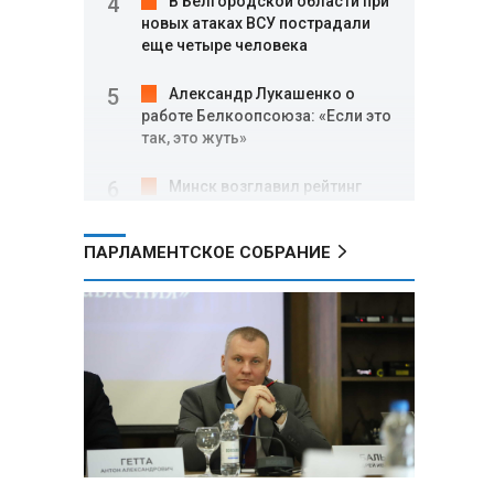
В Белгородской области при
новых атаках ВСУ пострадали
еще четыре человека
Александр Лукашенко о
работе Белкоопсоюза: «Если это
так, это жуть»
Минск возглавил рейтинг
самых популярных зарубежных
городов у российских туристов
ПАРЛАМЕНТСКОЕ СОБРАНИЕ
Минобороны РФ: при
освобождении Анискино ВСУ
понесли большие потери, часть
военных сдалась в плен
Александр Лукашенко:
Россияне «услышали батьку» и
скупают пустующие дома в
белорусских деревнях