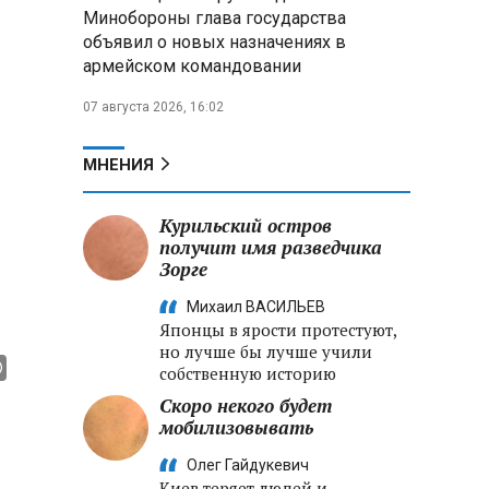
Александр Лукашенко:
Минобороны глава государства
Хотите «собирать сливки» в
объявил о новых назначениях в
городах — отвечайте и за
армейском командовании
отдалённые деревни
07 августа 2026, 16:02
Минобороны РФ: установлен
контроль над Анискино в
Харьковской области
МНЕНИЯ
ФСБ и МВД накрыли сеть
Курильский остров
криптообменников в «Москва-
получит имя разведчика
Сити», через которую
Зорге
украинские call-центры
выводили похищенные деньги
Михаил ВАСИЛЬЕВ
Японцы в ярости протестуют,
но лучше бы лучше учили
собственную историю
Скоро некого будет
мобилизовывать
Олег Гайдукевич
Киев теряет людей и