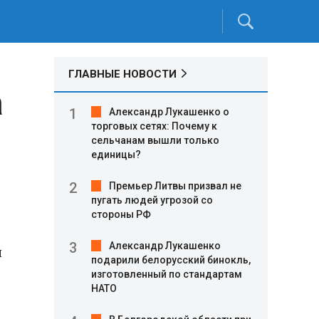
ГЛАВНЫЕ НОВОСТИ
а
Александр Лукашенко о
торговых сетях: Почему к
сельчанам вышли только
единицы?
Премьер Литвы призвал не
пугать людей угрозой со
стороны РФ
Александр Лукашенко
я
подарили белорусский бинокль,
изготовленный по стандартам
НАТО