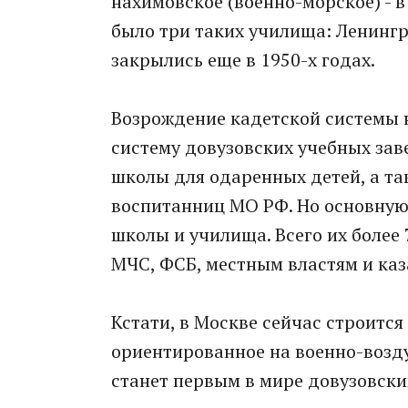
нахимовское (военно-морское) - в
было три таких училища: Ленингр
закрылись еще в 1950-х годах.
Возрождение кадетской системы на
систему довузовских учебных за
школы для одаренных детей, а т
воспитанниц МО РФ. Но основную 
школы и училища. Всего их более 
МЧС, ФСБ, местным властям и ка
Кстати, в Москве сейчас строитс
ориентированное на военно-возду
станет первым в мире довузовск