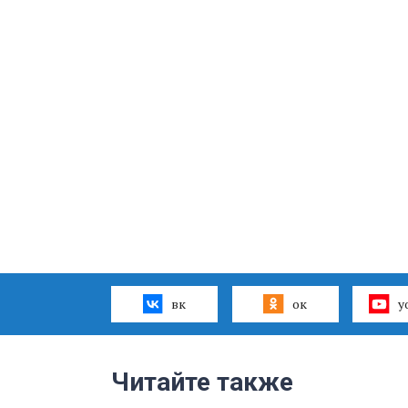
вк
ок
y
Читайте также