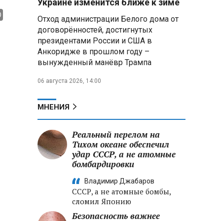
Украине изменится ближе к зиме
подтверждении» участия НАТО в
Отход администрации Белого дома от
ударах по территории РФ
договорённостей, достигнутых
президентами России и США в
После атаки дронов ВСУ на
склад Wildberries в
Анкоридже в прошлом году –
Екатеринбурге эвакуировали 800
вынужденный манёвр Трампа
человек
06 августа 2026, 14:00
Минобороны РФ: за ночь
ПВО сбила 203 украинских дрона
МНЕНИЯ
над регионами России и Черным
морем
Реальный перелом на
Тихом океане обеспечил
Вячеслав Володин обсудил
развитие курортного Хвалынска
удар СССР, а не атомные
и напомнил о его культурном
бомбардировки
наследии
Владимир Джабаров
СССР, а не атомные бомбы,
сломил Японию
Безопасность важнее