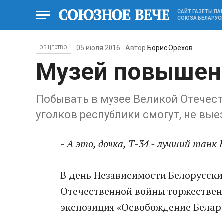
САЙТ ГАЗЕТЫ П
СОЮЗА БЕЛАРУС
05 июля 2016
Автор
Борис Орехов
ОБЩЕСТВО
Музей повышен
Побывать в музее Великой Отечес
уголков республики смогут, не вые
- А это, дочка, Т-34 - лучший тан
В день Независимости Белорусск
Отечественной войны торжествен
экспозиция «Освобождение Белару