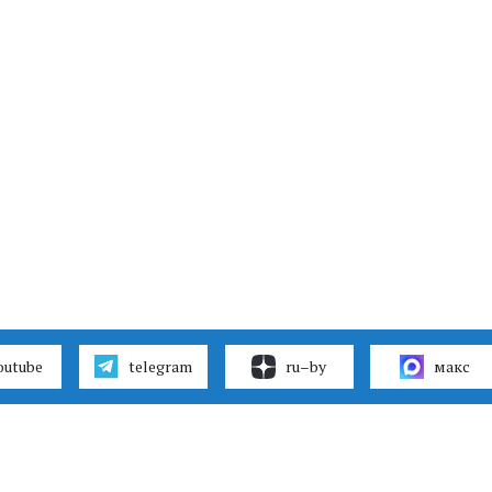
outube
telegram
ru–by
макс