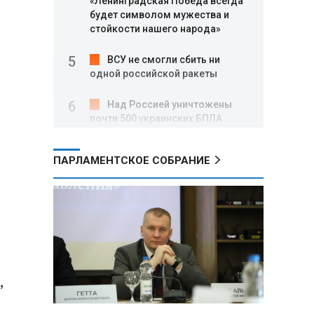
«Ленинградская Победа всегда
будет символом мужества и
стойкости нашего народа»
ВСУ не смогли сбить ни
одной российской ракеты
Над Россией уничтожены
почти 500 украинских БПЛА
Вячеслав Володин: в августе
ПАРЛАМЕНТСКОЕ СОБРАНИЕ
заработали нормы,
направленные на стабилизацию
на топливном рынке, и новые
меры поддержки участников
СВО
Александр Лукашенко о
торговых сетях: Почему к
,
сельчанам вышли только
единицы?