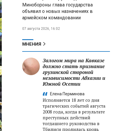
Минобороны РФ: при
Минобороны глава государства
освобождении Анискино ВСУ
объявил о новых назначениях в
понесли большие потери, часть
армейском командовании
военных сдалась в плен
07 августа 2026, 16:02
Александр Лукашенко:
Россияне «услышали батьку» и
скупают пустующие дома в
МНЕНИЯ
белорусских деревнях
Залогом мира на Кавказе
должно стать признание
грузинской стороной
независимости Абхазии и
Южной Осетии
Елена Перминова
Исполняется 18 лет со дня
трагических событий августа
2008 года, когда в результате
преступных действий
тогдашнего руководства в
Тбилиси пролилась кровь