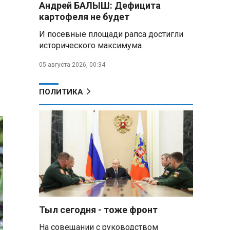
Андрей БАЛЫШ: Дефицита
Премьер Литвы призвал не
картофеля не будет
пугать людей угрозой со
стороны РФ
И посевные площади рапса достигли
исторического максимума
Александр Лукашенко
подарили белорусский бинокль,
05 августа 2026, 00:34
изготовленный по стандартам
НАТО
ПОЛИТИКА
В Белгородской области при
новых атаках ВСУ пострадали
еще четыре человека
Александр Лукашенко о
работе Белкоопсоюза: «Если это
так, это жуть»
Минск возглавил рейтинг
самых популярных зарубежных
Тыл сегодня - тоже фронт
городов у российских туристов
На совещании с руководством