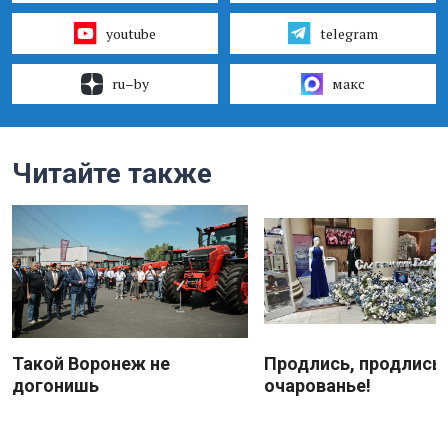
youtube
telegram
ru–by
макс
Читайте также
Такой Воронеж не
Продлись, продлись
догонишь
очарованье!