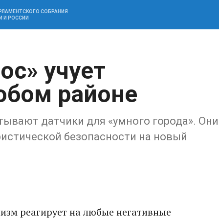
АРЛАМЕНТСКОГО СОБРАНИЯ
И И РОССИИ
ос» учует
юбом районе
тывают датчики для «умного города». Они
ристической безопасности на новый
низм реагирует на любые негативные