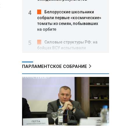
и
Белорусские школьники
собрали первые «космические»
томаты из семян, побывавших
на орбите
Силовые структуры РФ: на
бойцах ВСУ испытывали
экспериментальную вакцину от
ВИЧ и СПИДа
ПАРЛАМЕНТСКОЕ СОБРАНИЕ
Беларусь и Алжир
нацелились увеличить
товарооборот до $500 млн в год
Владимир Путин
поблагодарил Жапарова за
личную поддержку
российско‑киргизского
сотрудничества