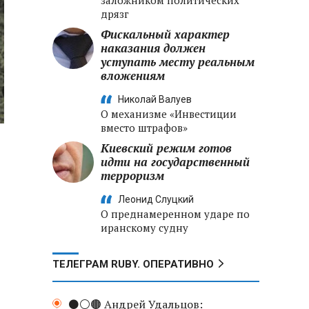
заложником политических
дрязг
Фискальный характер
наказания должен
уступать месту реальным
вложениям
Николай Валуев
О механизме «Инвестиции
вместо штрафов»
Киевский режим готов
идти на государственный
терроризм
Леонид Слуцкий
О преднамеренном ударе по
иранскому судну
ТЕЛЕГРАМ RUBY. ОПЕРАТИВНО
⚫️⚪️🟤 Андрей Удальцов: