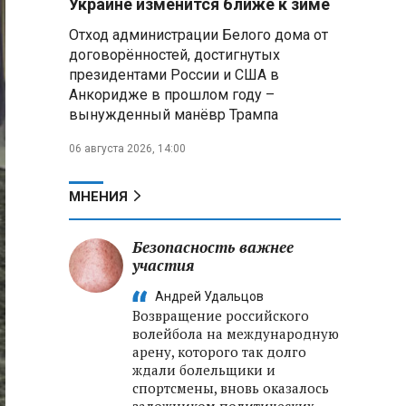
Украине изменится ближе к зиме
оборудования
Отход администрации Белого дома от
договорённостей, достигнутых
СК РФ: от вторжения
президентами России и США в
украинских боевиков в Курскую
область погибли 640 мирных
Анкоридже в прошлом году –
жителей, более 87 тысяч
вынужденный манёвр Трампа
признаны потерпевшими
06 августа 2026, 14:00
В Брянской области при
ударе дрона по машине ранены
МНЕНИЯ
четыре девушки, в Энгельсе
подросток пострадал при атаке
БПЛА
Безопасность важнее
участия
ФСБ: в Приморье задержаны
Андрей Удальцов
трое подростков по делу о
Возвращение российского
подготовке теракта на объекте
волейбола на международную
Росгвардии
арену, которого так долго
ждали болельщики и
спортсмены, вновь оказалось