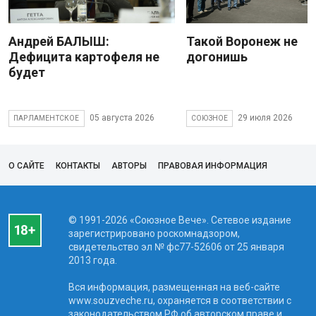
Андрей БАЛЫШ:
Такой Воронеж не
Дефицита картофеля не
догонишь
будет
05 августа 2026
29 июля 2026
ПАРЛАМЕНТСКОЕ
СОЮЗНОЕ
О САЙТЕ
КОНТАКТЫ
АВТОРЫ
ПРАВОВАЯ ИНФОРМАЦИЯ
© 1991-2026 «Союзное Вече». Сетевое издание
зарегистрировано роскомнадзором,
свидетельство эл № фc77-52606 от 25 января
2013 года.
Вся информация, размещенная на веб-сайте
www.souzveche.ru, охраняется в соответствии с
законодательством РФ об авторском праве и