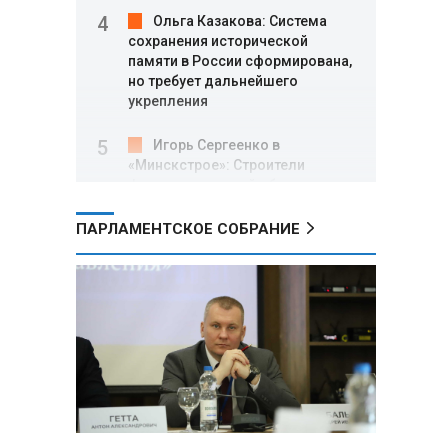
Ольга Казакова: Система
сохранения исторической
памяти в России сформирована,
но требует дальнейшего
укрепления
Игорь Сергеенко в
«Минскстрое»: Строители
формируют новый облик страны
и должны активнее участвовать
в улучшении охраны труда
ПАРЛАМЕНТСКОЕ СОБРАНИЕ
МИД РФ: Поездка
Зеленского в США не принесла
ожидаемых результатов
Белорусские школьники
собрали первые «космические»
томаты из семян, побывавших
на орбите