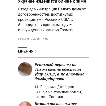
Украине изменится ближе к зиме
летательных аппаратов
Отход администрации Белого дома от
договорённостей, достигнутых
Президент Алжира готовится
президентами России и США в
к визиту в Беларусь — МИД
Алжира
Анкоридже в прошлом году –
вынужденный манёвр Трампа
Лантратова: судьба около
06 августа 2026, 14:00
300 жителей Курской области,
попавших в плен после
вторжения боевиков, остается
МНЕНИЯ
неизвестной
Реальный перелом на
Второй энергоблок БелАЭС
вновь вышел на номинальную
Тихом океане обеспечил
мощность после диагностики
удар СССР, а не атомные
оборудования
бомбардировки
Владимир Джабаров
СССР, а не атомные бомбы,
сломил Японию
Безопасность важнее