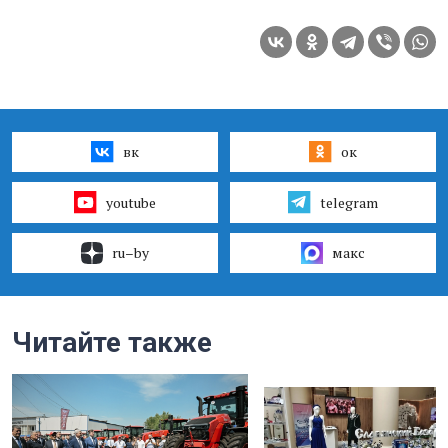
вк
ок
youtube
telegram
ru–by
макс
Читайте также