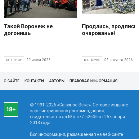
Такой Воронеж не
Продлись, продлись
догонишь
очарованье!
29 июля 2026
08 августа 2026
СОЮЗНОЕ
КУЛЬТУРА
О САЙТЕ
КОНТАКТЫ
АВТОРЫ
ПРАВОВАЯ ИНФОРМАЦИЯ
© 1991-2026 «Союзное Вече». Сетевое издание
зарегистрировано роскомнадзором,
свидетельство эл № фc77-52606 от 25 января
2013 года.
Вся информация, размещенная на веб-сайте