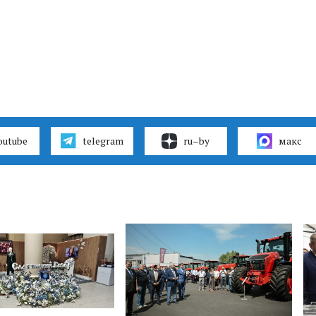
outube
telegram
ru–by
макс