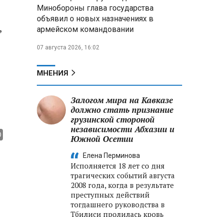
меры по защите инфраструктуры
Минобороны глава государства
от терактов
объявил о новых назначениях в
,
армейском командовании
Минобороны РФ: «Искандер»
уничтожил эшелон с техникой
07 августа 2026, 16:02
ВСУ в Днепропетровской
области
МНЕНИЯ
Главы правительств ЕАЭС
подписали три соглашения по
Залогом мира на Кавказе
e‑торговле, биржевому рынку и
должно стать признание
ученым званиям
грузинской стороной
независимости Абхазии и
Южной Осетии
Елена Перминова
Исполняется 18 лет со дня
трагических событий августа
2008 года, когда в результате
преступных действий
тогдашнего руководства в
Тбилиси пролилась кровь