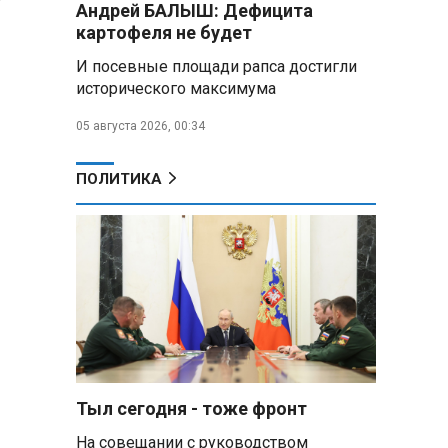
Андрей БАЛЫШ: Дефицита
самых популярных зарубежных
картофеля не будет
городов у российских туристов
И посевные площади рапса достигли
Минобороны РФ: при
исторического максимума
освобождении Анискино ВСУ
понесли большие потери, часть
05 августа 2026, 00:34
военных сдалась в плен
ПОЛИТИКА
Александр Лукашенко:
Россияне «услышали батьку» и
скупают пустующие дома в
белорусских деревнях
Алесандр Лукашенко назвал
работу сельской торговли
«неудовлетворительной» и
возмутился «просрочкой и
тухлятиной»
Тыл сегодня - тоже фронт
Владимир Путин обсудил с
Совбезом дополнительные
На совещании с руководством