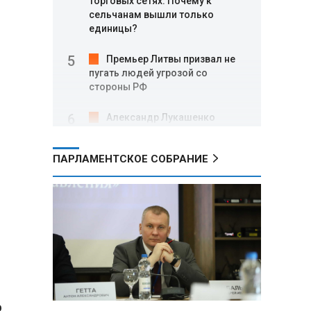
торговых сетях: Почему к
сельчанам вышли только
единицы?
Премьер Литвы призвал не
пугать людей угрозой со
стороны РФ
Александр Лукашенко
подарили белорусский бинокль,
изготовленный по стандартам
.
ПАРЛАМЕНТСКОЕ СОБРАНИЕ
НАТО
В Белгородской области при
новых атаках ВСУ пострадали
еще четыре человека
Александр Лукашенко о
работе Белкоопсоюза: «Если это
так, это жуть»
о
Минск возглавил рейтинг