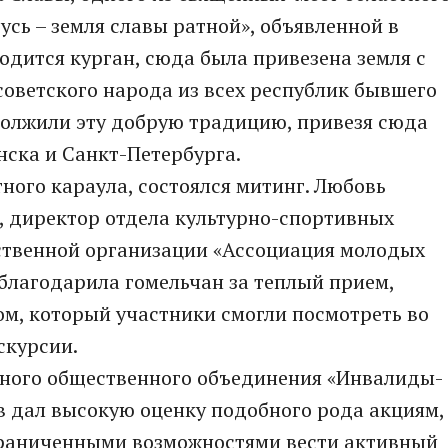
русь – земля славы ратной», объявленной в
одится курган, сюда была привезена земля с
советского народа из всех республик бывшего
олжили эту добрую традицию, привезя сюда
нска и Санкт-Петербурга.
ного караула, состоялся митинг. Любовь
, директор отдела культурно-спортивных
твенной организации «Ассоциация молодых
благодарила гомельчан за теплый прием,
м, который участники смогли посмотреть во
кскурсии.
тного общественного объединения «Инвалиды-
в дал высокую оценку подобного рода акциям,
граниченными возможностями вести активный