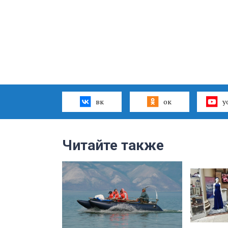
вк
ок
y
Читайте также