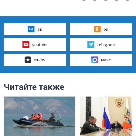
вк
ок
youtube
telegram
ru–by
макс
Читайте также