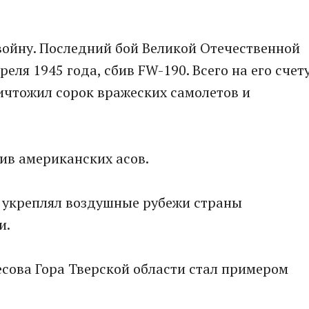
войну. Последний бой Великой Отечественной
еля 1945 года, сбив FW-190. Всего на его счет
ичтожил сорок вражеских самолетов и
тив американских асов.
т укреплял воздушные рубежи страны
и.
сова Гора Тверской области стал примером