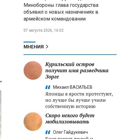
Александр Лукашенко:
Минобороны глава государства
Хотите «собирать сливки» в
объявил о новых назначениях в
городах — отвечайте и за
армейском командовании
отдалённые деревни
07 августа 2026, 16:02
Минобороны РФ: установлен
контроль над Анискино в
Харьковской области
МНЕНИЯ
ФСБ и МВД накрыли сеть
Курильский остров
криптообменников в «Москва-
получит имя разведчика
Сити», через которую
Зорге
украинские call-центры
выводили похищенные деньги
Михаил ВАСИЛЬЕВ
Японцы в ярости протестуют,
но лучше бы лучше учили
собственную историю
Скоро некого будет
мобилизовывать
Олег Гайдукевич
Киев теряет людей и