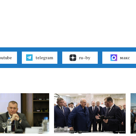
outube
telegram
ru–by
макс