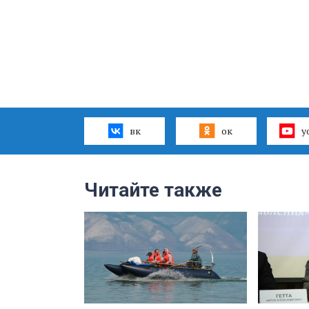
вк
ок
y
Читайте также