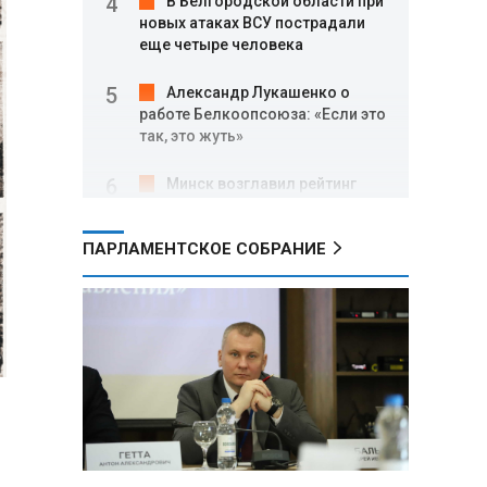
В Белгородской области при
новых атаках ВСУ пострадали
еще четыре человека
Александр Лукашенко о
работе Белкоопсоюза: «Если это
так, это жуть»
Минск возглавил рейтинг
самых популярных зарубежных
городов у российских туристов
ПАРЛАМЕНТСКОЕ СОБРАНИЕ
Минобороны РФ: при
освобождении Анискино ВСУ
понесли большие потери, часть
военных сдалась в плен
Александр Лукашенко:
Россияне «услышали батьку» и
скупают пустующие дома в
белорусских деревнях