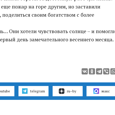
 еще пожар на горе другим, но заставили
, поделиться своим богатством с более
ль… Они хотели чувствовать солнце – и помогл
первый день замечательного весеннего месяца.
outube
telegram
ru–by
макс