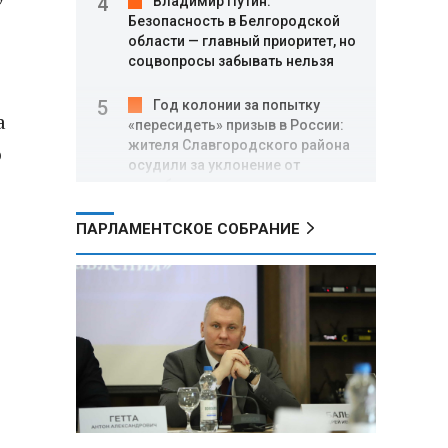
Владимир Путин:
Безопасность в Белгородской
области — главный приоритет, но
соцвопросы забывать нельзя
Год колонии за попытку
а
«пересидеть» призыв в России:
жителя Славгородского района
ю
осудили за уклонение от
службы
ПАРЛАМЕНТСКОЕ СОБРАНИЕ
В Свердловской области
взорван автомобиль директора
производителя дронов «Упырь»
Российские пловцы
выиграли все золотые медали
первого дня Кубка мира по
зимнему плаванию
Александр Новак:
Независимые АЗС начнут