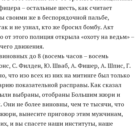
фицера – остальные шесть, как считает
ны своими же в беспорядочной пальбе,
ак и не узнал, кто же бросил бомбу. Акт
 от этого полиция открыла «охоту на ведьм» –
чего движения.
виновных до 8 (восемь часов – восемь
нс, С. Филден, Ю. Шваб, А. Фишер, А. Шпис, Г.
но, что изо всех из них на митинге был только
арию показательной расправы. Как сказал
 были выбраны, отобраны Большим жюри и
 Они не более виновны, чем те тысячи, что
 жюри, вынесите приговор этим мужчинам,
 их, и вы спасете наши институты, наше