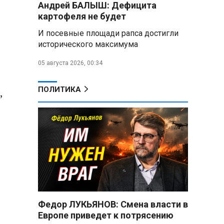
Андрей БАЛЫШ: Дефицита
снабжать топливом через
региональных операторов
картофеля не будет
И посевные площади рапса достигли
Беларусь и Россия
исторического максимума
усиливают сотрудничество по
реализации Целей устойчивого
05 августа 2026, 00:34
развития
Минобороны РФ:
ПОЛИТИКА
,
Освобождены Зарница и
Рыжевка
Строительство крупнейшего
логцентра Wildberries в
Беларуси идет с опережением
графика
Вячеслав Володин:
Противодействие
мошенничеству и миграционная
Федор ЛУКЬЯНОВ: Смена власти в
политика — приоритеты работы
Европе приведет к потрясению
Госдумы