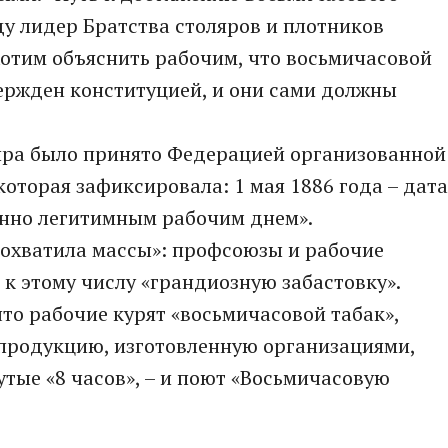
оду лидер Братства столяров и плотников
хотим объяснить рабочим, что восьмичасовой
ержден конституцией, и они сами должны
ира было принято Федерацией организованной
оторая зафиксировала: 1 мая 1886 года – дата
онно легитимным рабочим днем».
«охватила массы»: профсоюзы и рабочие
 к этому числу «грандиозную забастовку».
что рабочие курят «восьмичасовой табак»,
 продукцию, изготовленную организациями,
утые «8 часов», – и поют «Восьмичасовую