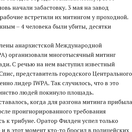
овь начали забастовку. 3 мая на завод
рабочие встретили их митингом у проходной.
жным – 4 человека были убиты, десятки
 члены анархистской Международной
PA) организовали многотысячный митинг
ади. С речью на нем выступил известный
Спис, представитель городского Центрального
нно лидер IWPA. Так случилось, что в это
шинство людей покинуло площадь.
оставалось, когда для разгона митинга прибыл
осле проигнорированного требования
ь к трибуне. Оратор Филден успел только
– и в этот момент кто-то бросил в полицейских