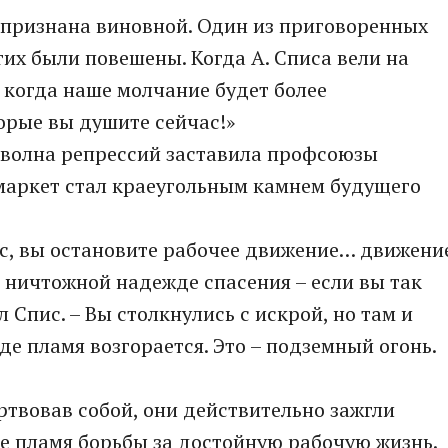
 признана виновной. Один из приговоренных
гих были повешены. Когда А. Списа вели на
, когда наше молчание будет более
орые вы душите сейчас!»
я волна репрессий заставила профсоюзы
ймаркет стал краеугольным камнем будущего
нас, вы остановите рабочее движение… движени
 ничтожной надежде спасения – если вы так
л Спис. – Вы столкнулись с искрой, но там и
зде пламя возгорается. Это – подземный огонь.
ртвовав собой, они действительно зажгли
ое пламя борьбы за достойную рабочую жизнь.