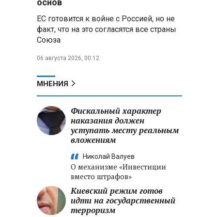
основ
ЕС готовится к войне с Россией, но не
Владимир Путин запросил у
факт, что на это согласятся все страны
военного командования оценки
Союза
обстановки на линии боевого
соприкосновения
06 августа 2026, 00:12
Владимир Путин провел
крупные кадровые
МНЕНИЯ
перестановки в командовании
СВО и Минобороны
Фискальный характер
наказания должен
Минобороны РФ: новые
уступать месту реальным
военно-строительные
вложениям
подразделения будут возводить
стратегические объекты по всей
Николай Валуев
стране
О механизме «Инвестиции
вместо штрафов»
Киевский режим готов
идти на государственный
терроризм