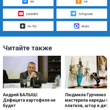
вк
ок
youtube
telegram
ru–by
макс
Читайте также
Андрей БАЛЫШ:
Людмила Гурченко
Дефицита картофеля не
мастерила наряды и
будет
платков, штор и дет