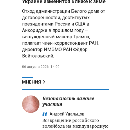
Украине изменится ближе к зиме
приведшие к гибели детей в
Отход администрации Белого дома от
Белгородской области и под
Геленджиком
договорённостей, достигнутых
президентами России и США в
Пять месяцев один на
Анкоридже в прошлом году –
позиции: боец с позывным Гуль
вынужденный манёвр Трампа,
отбивал атаки ВСУ под ударами
полагает член-корреспондент РАН,
дронов
директор ИМЭМО РАН Фёдор
Войтоловский.
Владимир Путин:
Безопасность в Белгородской
06 августа 2026, 14:00
области — главный приоритет, но
соцвопросы забывать нельзя
МНЕНИЯ
Год колонии за попытку
«пересидеть» призыв в России:
Безопасность важнее
жителя Славгородского района
участия
осудили за уклонение от
службы
Андрей Удальцов
Возвращение российского
волейбола на международную