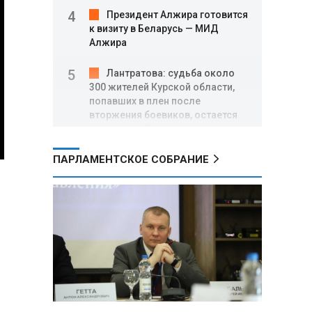
Президент Алжира готовится
к визиту в Беларусь — МИД
Алжира
Лантратова: судьба около
300 жителей Курской области,
попавших в плен после
вторжения боевиков, остается
неизвестной
ПАРЛАМЕНТСКОЕ СОБРАНИЕ
Второй энергоблок БелАЭС
вновь вышел на номинальную
мощность после диагностики
оборудования
СК РФ: от вторжения
украинских боевиков в Курскую
область погибли 640 мирных
жителей, более 87 тысяч
признаны потерпевшими