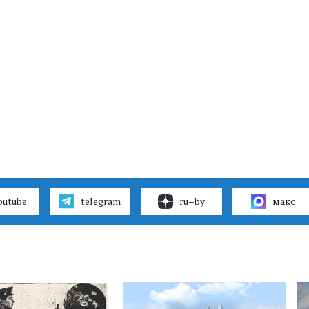
outube
telegram
ru–by
макс