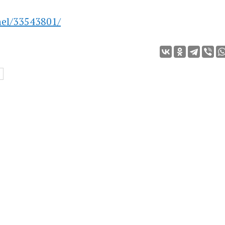
nel/33543801/
А