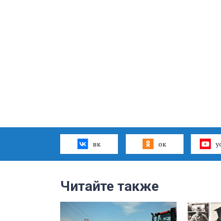
вк
ок
y
Читайте также