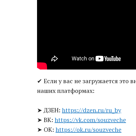
✔ Если у вас не загружается это 
наших платформах:
➤ ДЗЕН:
https://dzen.ru/ru_by
➤ ВК:
https://vk.com/souzveche
➤ ОК:
https://ok.ru/souzveche