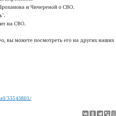
 Проханова и Чичереной о СВО.
ь".
ит на СВО.
део, вы можете посмотреть его на других наших
nel/33543801/