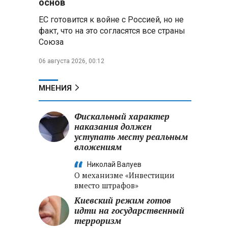
основ
ЕС готовится к войне с Россией, но не
Владимир Путин запросил у
факт, что на это согласятся все страны
военного командования оценки
Союза
обстановки на линии боевого
соприкосновения
06 августа 2026, 00:12
Владимир Путин провел
крупные кадровые
МНЕНИЯ
перестановки в командовании
СВО и Минобороны
Фискальный характер
наказания должен
Минобороны РФ: новые
уступать месту реальным
военно-строительные
вложениям
подразделения будут возводить
стратегические объекты по всей
Николай Валуев
стране
О механизме «Инвестиции
вместо штрафов»
Киевский режим готов
идти на государственный
терроризм