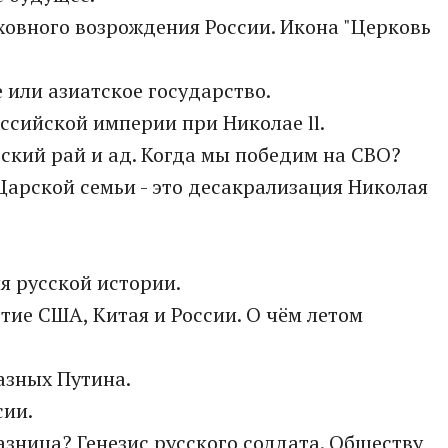
уховного возрождения России. Икона "Церковь
е или азиатское государство.
оссийской империи при Николае ll.
усский рай и ад. Когда мы победим на СВО?
 Царской семьи - это десакрализация Николая
ия русской истории.
ртие США, Китая и России. О чём летом
разных Путина.
сии.
разница? Генезис русского солдата. Обществу