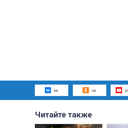
вк
ок
y
Читайте также