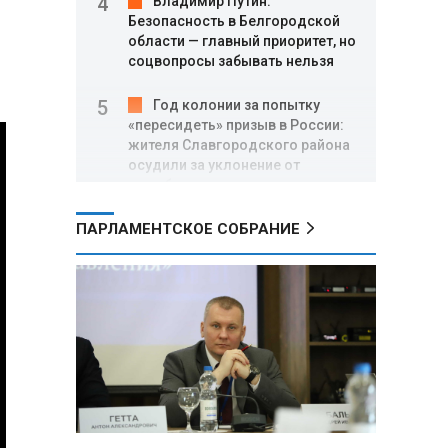
Владимир Путин:
Безопасность в Белгородской
области — главный приоритет, но
соцвопросы забывать нельзя
Год колонии за попытку
«пересидеть» призыв в России:
жителя Славгородского района
осудили за уклонение от
службы
ПАРЛАМЕНТСКОЕ СОБРАНИЕ
В Свердловской области
взорван автомобиль директора
производителя дронов «Упырь»
Российские пловцы
выиграли все золотые медали
первого дня Кубка мира по
зимнему плаванию
Александр Новак:
Независимые АЗС начнут