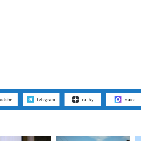
outube
telegram
ru–by
макс