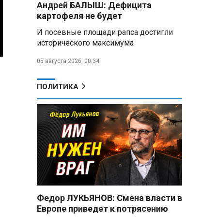
Андрей БАЛЫШ: Дефицита
снабжать топливом через
региональных операторов
картофеля не будет
И посевные площади рапса достигли
Беларусь и Россия
исторического максимума
усиливают сотрудничество по
реализации Целей устойчивого
05 августа 2026, 00:34
развития
Минобороны РФ:
ПОЛИТИКА
Освобождены Зарница и
Рыжевка
Строительство крупнейшего
логцентра Wildberries в
Беларуси идет с опережением
графика
Вячеслав Володин:
Противодействие
мошенничеству и миграционная
Федор ЛУКЬЯНОВ: Смена власти в
политика — приоритеты работы
Европе приведет к потрясению
Госдумы