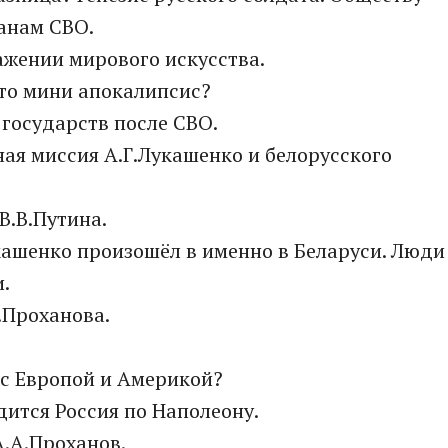
анам СВО.
ражении мирового искусства.
 это мини апокалипсис?
 государств после СВО.
вная миссия А.Г.Лукашенко и белорусского
В.В.Путина.
укашенко произошёл в именно в Беларуси. Люди
.
.Проханова.
 с Европой и Америкой?
одится Россия по Наполеону.
А.А.Проханов.