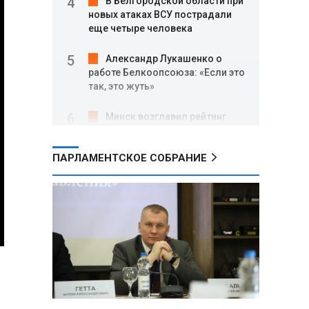
В Белгородской области при
новых атаках ВСУ пострадали
еще четыре человека
Александр Лукашенко о
работе Белкоопсоюза: «Если это
так, это жуть»
Минск возглавил рейтинг
самых популярных зарубежных
городов у российских туристов
ПАРЛАМЕНТСКОЕ СОБРАНИЕ
Минобороны РФ: при
освобождении Анискино ВСУ
понесли большие потери, часть
военных сдалась в плен
Александр Лукашенко:
Россияне «услышали батьку» и
скупают пустующие дома в
белорусских деревнях