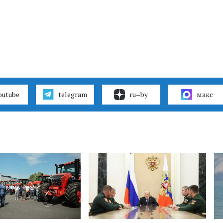
outube
telegram
ru–by
макс