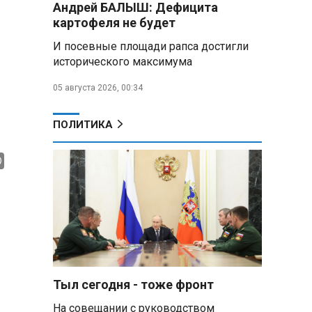
Андрей БАЛЫШ: Дефицита
Алесандр Лукашенко назвал
картофеля не будет
работу сельской торговли
«неудовлетворительной» и
И посевные площади рапса достигли
возмутился «просрочкой и
исторического максимума
тухлятиной»
05 августа 2026, 00:34
Владимир Путин обсудил с
Совбезом дополнительные
меры по защите инфраструктуры
ПОЛИТИКА
от терактов
Минобороны РФ: «Искандер»
уничтожил эшелон с техникой
ВСУ в Днепропетровской
области
Главы правительств ЕАЭС
подписали три соглашения по
e‑торговле, биржевому рынку и
ученым званиям
Тыл сегодня - тоже фронт
На совещании с руководством